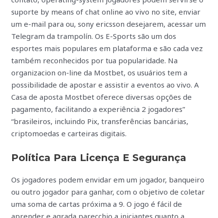
suporte by means of chat online ao vivo no site, enviar
um e-mail para ou, sony ericsson desejarem, acessar um
Telegram da trampolín. Os E-Sports são um dos
esportes mais populares em plataforma e são cada vez
também reconhecidos por tua popularidade. Na
organizacion on-line da Mostbet, os usuários tem a
possibilidade de apostar e assistir a eventos ao vivo. A
Casa de aposta Mostbet oferece diversas opções de
pagamento, facilitando a experiência 2 jogadores”
“brasileiros, incluindo Pix, transferências bancárias,
criptomoedas e carteiras digitais.
Política Para Licença E Segurança
Os jogadores podem envidar em um jogador, banqueiro
ou outro jogador para ganhar, com o objetivo de coletar
uma soma de cartas próxima a 9. O jogo é fácil de
aprender e agrada parecchio a iniciantes quanto a