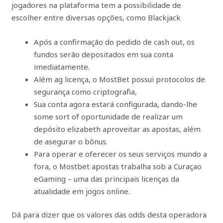
jogadores na plataforma tem a possibilidade de
escolher entre diversas opções, como Blackjack
Após a confirmação do pedido de cash out, os
fundos serão depositados em sua conta
imediatamente.
Além ag licença, o MostBet possui protocolos de
segurança como criptografia,
Sua conta agora estará configurada, dando-lhe
some sort of oportunidade de realizar um
depósito elizabeth aproveitar as apostas, além
de asegurar o bônus.
Para operar e oferecer os seus serviços mundo a
fora, o Mostbet apostas trabalha sob a Curaçao
eGaming – uma das principais licenças da
atualidade em jogos online.
Dá para dizer que os valores das odds desta operadora