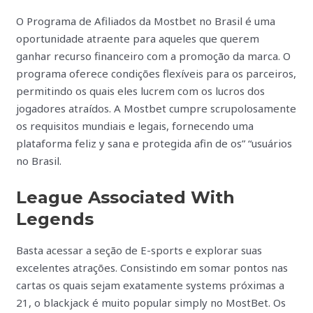
O Programa de Afiliados da Mostbet no Brasil é uma
oportunidade atraente para aqueles que querem
ganhar recurso financeiro com a promoção da marca. O
programa oferece condições flexíveis para os parceiros,
permitindo os quais eles lucrem com os lucros dos
jogadores atraídos. A Mostbet cumpre scrupolosamente
os requisitos mundiais e legais, fornecendo uma
plataforma feliz y sana e protegida afin de os” “usuários
no Brasil.
League Associated With
Legends
Basta acessar a seção de E-sports e explorar suas
excelentes atrações. Consistindo em somar pontos nas
cartas os quais sejam exatamente systems próximas a
21, o blackjack é muito popular simply no MostBet. Os