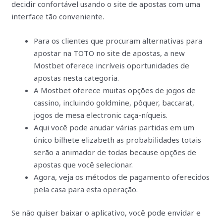
decidir confortável usando o site de apostas com uma
interface tão conveniente.
Para os clientes que procuram alternativas para
apostar na TOTO no site de apostas, a new
Mostbet oferece incríveis oportunidades de
apostas nesta categoria.
A Mostbet oferece muitas opções de jogos de
cassino, incluindo goldmine, pôquer, baccarat,
jogos de mesa electronic caça-níqueis.
Aqui você pode anudar várias partidas em um
único bilhete elizabeth as probabilidades totais
serão a animador de todas because opções de
apostas que você selecionar.
Agora, veja os métodos de pagamento oferecidos
pela casa para esta operação.
Se não quiser baixar o aplicativo, você pode envidar e