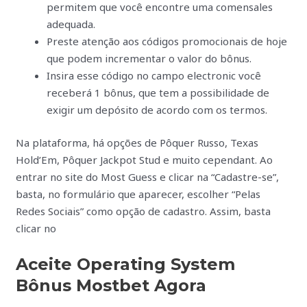
permitem que você encontre uma comensales
adequada.
Preste atenção aos códigos promocionais de hoje
que podem incrementar o valor do bônus.
Insira esse código no campo electronic você
receberá 1 bônus, que tem a possibilidade de
exigir um depósito de acordo com os termos.
Na plataforma, há opções de Pôquer Russo, Texas
Hold’Em, Pôquer Jackpot Stud e muito cependant. Ao
entrar no site do Most Guess e clicar na “Cadastre-se”,
basta, no formulário que aparecer, escolher “Pelas
Redes Sociais” como opção de cadastro. Assim, basta
clicar no
Aceite Operating System
Bônus Mostbet Agora