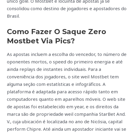
único gole. O MostBet e locuinta de apostas já se
consolidou como destino de jogadores e apostadores do
Brasil.
Como Fazer O Saque Zero
Mostbet Via Pics?
As apostas incluem a escolha do vencedor, to número de
oponentes mortos, o speed do primeiro energia e até
ainda replays de instantes individuais. Para a
conveniência dos jogadores, o site weil Mostbet tem
alguma seção com estatísticas e infográficos. A
plataforma é adaptada para acesso rápido tanto em
computadores quanto em aparelhos móveis. O web site
de apostas foi estabelecido em year, e os direitos da
marca são de propriedade weil companhia StarBet And.
V., cuja ubicación é localizada no ano de Nicósia, capital
perform Chipre. Até ainda um apostador iniciante vai se