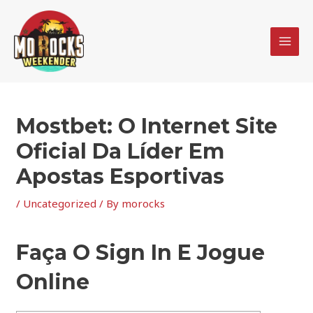
Skip
MAI
to
MEN
content
Mostbet: O Internet Site
Oficial Da Líder Em
Apostas Esportivas
/
Uncategorized
/ By
morocks
Faça O Sign In E Jogue
Online