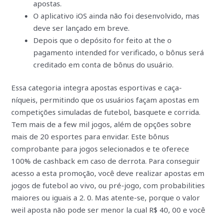
apostas.
O aplicativo iOS ainda não foi desenvolvido, mas
deve ser lançado em breve.
Depois que o depósito for feito at the o
pagamento intended for verificado, o bônus será
creditado em conta de bônus do usuário.
Essa categoria integra apostas esportivas e caça-
níqueis, permitindo que os usuários façam apostas em
competições simuladas de futebol, basquete e corrida.
Tem mais de a few mil jogos, além de opções sobre
mais de 20 esportes para envidar. Este bônus
comprobante para jogos selecionados e te oferece
100% de cashback em caso de derrota. Para conseguir
acesso a esta promoção, você deve realizar apostas em
jogos de futebol ao vivo, ou pré-jogo, com probabilities
maiores ou iguais a 2. 0. Mas atente-se, porque o valor
weil aposta não pode ser menor la cual R$ 40, 00 e você