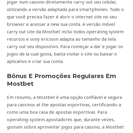
jogar num cassino diretamente carry out seu celular,
utilizando a versão adaptada para smartphones. Tudo o
que você precisa fazer é abrir o internet site no seu
browser e acessar a new sua conta. A versão móvel
carry out site da Mostbet inclui todos operating system
recursos e sony ericsson adapta ao tamanho da tela
carry out seu dispositivo. Para começar a dar e jogar os
jogos de la cual gosta, basta visitar o site ou baixar o
aplicativo e criar sua conta.
Bônus E Promoções Regulares Em
Mostbet
Em resumo, a Mostbet é uma opção confiável e segura
para cassinos at the apostas esportivas, certificando-a
como uma boa casa de apostas esportivas. Para
operating-system apostadores que, durante vezes,
gostam sobre aproveitar jogos para cassino, a Mostbet