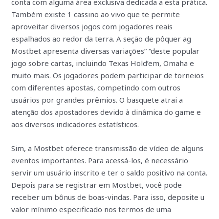
conta com alguma área exclusiva dedicada a esta prática.
Também existe 1 cassino ao vivo que te permite
aproveitar diversos jogos com jogadores reais
espalhados ao redor da terra. A seção de pôquer ag
Mostbet apresenta diversas variações” “deste popular
jogo sobre cartas, incluindo Texas Hold’em, Omaha e
muito mais. Os jogadores podem participar de torneios
com diferentes apostas, competindo com outros
usuários por grandes prêmios. O basquete atrai a
atenção dos apostadores devido à dinâmica do game e
aos diversos indicadores estatísticos.
Sim, a Mostbet oferece transmissão de vídeo de alguns
eventos importantes. Para acessá-los, é necessário
servir um usuário inscrito e ter o saldo positivo na conta.
Depois para se registrar em Mostbet, você pode
receber um bônus de boas-vindas. Para isso, deposite u
valor mínimo especificado nos termos de uma