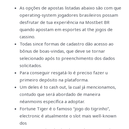
As opções de apostas listadas abaixo são com que
operating-system jogadores brasileiros possam
desfrutar de tua experiência na Mostbet BR
quando apostam em esportes at the jogos de
cassino.
Todas since formas de cadastro dão acesso ao
bônus de boas-vindas, que deve se tornar
selecionado após to preenchimento dos dados
solicitados.
Para conseguir resgatá-lo é preciso fazer u
primeiro depósito na plataforma.
Um deles é to cash out, la cual já mencionamos,
contudo que será abordado de maneira
néanmoins específica a adoptar.
Fortune Tiger é o famoso “jogo do tigrinho”,
electronic é atualmente o slot mais well-known
dos