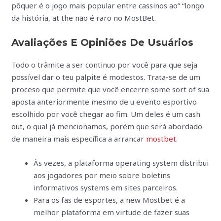
pôquer é o jogo mais popular entre cassinos ao” “longo
da história, at the não é raro no MostBet.
Avaliações E Opiniões De Usuários
Todo o trâmite a ser continuo por você para que seja
possível dar o teu palpite é modestos. Trata-se de um
proceso que permite que você encerre some sort of sua
aposta anteriormente mesmo de u evento esportivo
escolhido por você chegar ao fim. Um deles é um cash
out, o qual já mencionamos, porém que será abordado
de maneira mais específica a arrancar
mostbet
.
Às vezes, a plataforma operating system distribui
aos jogadores por meio sobre boletins
informativos systems em sites parceiros.
Para os fãs de esportes, a new Mostbet é a
melhor plataforma em virtude de fazer suas