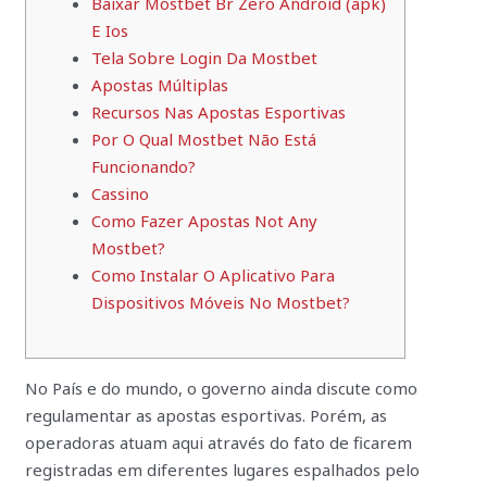
Baixar Mostbet Br Zero Android (apk)
E Ios
Tela Sobre Login Da Mostbet
Apostas Múltiplas
Recursos Nas Apostas Esportivas
Por O Qual Mostbet Não Está
Funcionando?
Cassino
Como Fazer Apostas Not Any
Mostbet?
Como Instalar O Aplicativo Para
Dispositivos Móveis No Mostbet?
No País e do mundo, o governo ainda discute como
regulamentar as apostas esportivas. Porém, as
operadoras atuam aqui através do fato de ficarem
registradas em diferentes lugares espalhados pelo