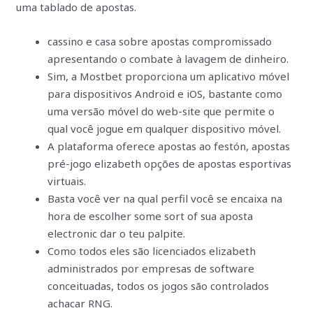
uma tablado de apostas.
cassino e casa sobre apostas compromissado
apresentando o combate à lavagem de dinheiro.
Sim, a Mostbet proporciona um aplicativo móvel
para dispositivos Android e iOS, bastante como
uma versão móvel do web-site que permite o
qual você jogue em qualquer dispositivo móvel.
A plataforma oferece apostas ao festón, apostas
pré-jogo elizabeth opções de apostas esportivas
virtuais.
Basta você ver na qual perfil você se encaixa na
hora de escolher some sort of sua aposta
electronic dar o teu palpite.
Como todos eles são licenciados elizabeth
administrados por empresas de software
conceituadas, todos os jogos são controlados
achacar RNG.