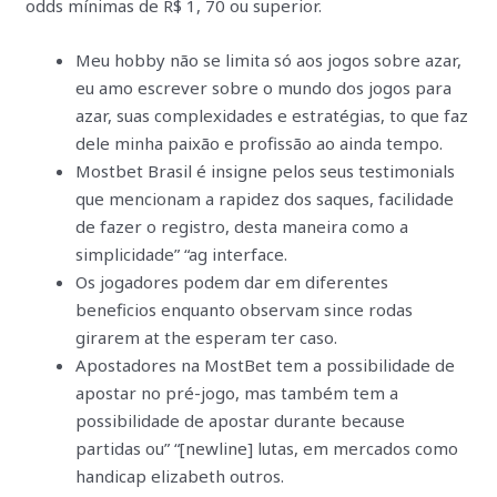
odds mínimas de R$ 1, 70 ou superior.
Meu hobby não se limita só aos jogos sobre azar,
eu amo escrever sobre o mundo dos jogos para
azar, suas complexidades e estratégias, to que faz
dele minha paixão e profissão ao ainda tempo.
Mostbet Brasil é insigne pelos seus testimonials
que mencionam a rapidez dos saques, facilidade
de fazer o registro, desta maneira como a
simplicidade” “ag interface.
Os jogadores podem dar em diferentes
beneficios enquanto observam since rodas
girarem at the esperam ter caso.
Apostadores na MostBet tem a possibilidade de
apostar no pré-jogo, mas também tem a
possibilidade de apostar durante because
partidas ou” “[newline] lutas, em mercados como
handicap elizabeth outros.