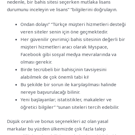
nedenle, bir bahis sitesi seçerken mutlaka lisans
durumunu inceleyin ve lisans” “bilgilerini doğrulayın.
Ondan dolayı” “Türkçe müşteri hizmetleri desteği
veren siteler senin için öne geçmektedir.
Her güvenilir çevrimiçi bahis sitesinin değerli bir
müşteri hizmetleri aracı olarak Myspace,
Facebook gibi sosyal medya mevralarında va
olması gerekir.
Birde tecrübeli bir bahisçinin tavsiyesini
alabilmek de çok önemli tabi ki!
Bu şekilde bir sorun ile karşılaşılması halinde
nereye başvurulacağı bilinir.
Yeni başlayanlar; istatistikler, makaleler ve
öğretici bilgiler” “sunan siteleri tercih edebilir.
Düşük oranlı ve bonus seçenekleri az olan yasal
markalar bu yüzden ülkemizde çok fazla talep