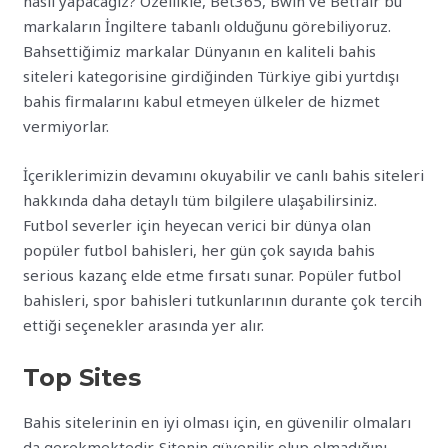
nasıl yapacağız? Özellikle, Bet365, Bwin ve Betfair bu
markaların İngiltere tabanlı olduğunu görebiliyoruz.
Bahsettiğimiz markalar Dünyanın en kaliteli bahis
siteleri kategorisine girdiğinden Türkiye gibi yurtdışı
bahis firmalarını kabul etmeyen ülkeler de hizmet
vermiyorlar.
İçeriklerimizin devamını okuyabilir ve canlı bahis siteleri
hakkında daha detaylı tüm bilgilere ulaşabilirsiniz.
Futbol severler için heyecan verici bir dünya olan
popüler futbol bahisleri, her gün çok sayıda bahis
serious kazanç elde etme fırsatı sunar. Popüler futbol
bahisleri, spor bahisleri tutkunlarının durante çok tercih
ettiği seçenekler arasında yer alır.
Top Sites
Bahis sitelerinin en iyi olması için, en güvenilir olmaları
da gerekmektedir. Sitenin güvenilir olup olmadığını