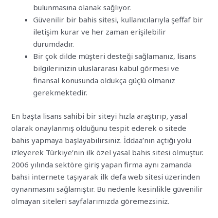
bulunmasına olanak sağlıyor.
Güvenilir bir bahis sitesi, kullanıcılarıyla şeffaf bir
iletişim kurar ve her zaman erişilebilir
durumdadır.
Bir çok dilde müşteri desteği sağlamanız, lisans
bilgilerinizin uluslararası kabul görmesi ve
finansal konusunda oldukça güçlü olmanız
gerekmektedir.
En başta lisans sahibi bir siteyi hızla araştırıp, yasal
olarak onaylanmış olduğunu tespit ederek o sitede
bahis yapmaya başlayabilirsiniz. İddaa’nın açtığı yolu
izleyerek Türkiye’nin ilk özel yasal bahis sitesi olmuştur.
2006 yılında sektöre giriş yapan firma aynı zamanda
bahsi internete taşıyarak ilk defa web sitesi üzerinden
oynanmasını sağlamıştır. Bu nedenle kesinlikle güvenilir
olmayan siteleri sayfalarımızda göremezsiniz.