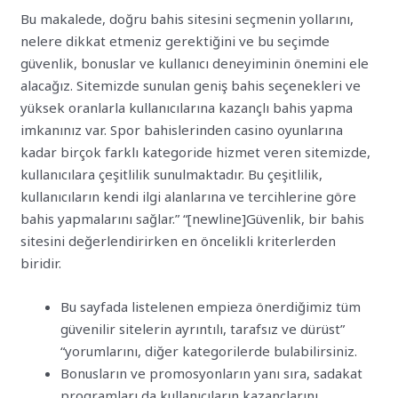
Bu makalede, doğru bahis sitesini seçmenin yollarını,
nelere dikkat etmeniz gerektiğini ve bu seçimde
güvenlik, bonuslar ve kullanıcı deneyiminin önemini ele
alacağız. Sitemizde sunulan geniş bahis seçenekleri ve
yüksek oranlarla kullanıcılarına kazançlı bahis yapma
imkanınız var. Spor bahislerinden casino oyunlarına
kadar birçok farklı kategoride hizmet veren sitemizde,
kullanıcılara çeşitlilik sunulmaktadır. Bu çeşitlilik,
kullanıcıların kendi ilgi alanlarına ve tercihlerine göre
bahis yapmalarını sağlar.” “[newline]Güvenlik, bir bahis
sitesini değerlendirirken en öncelikli kriterlerden
biridir.
Bu sayfada listelenen empieza önerdiğimiz tüm
güvenilir sitelerin ayrıntılı, tarafsız ve dürüst”
“yorumlarını, diğer kategorilerde bulabilirsiniz.
Bonusların ve promosyonların yanı sıra, sadakat
programları da kullanıcıların kazançlarını