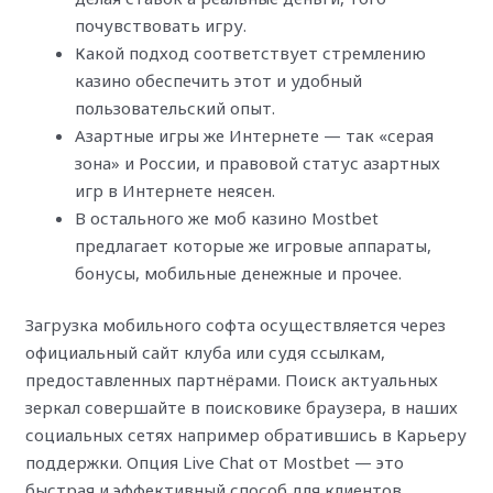
почувствовать игру.
Какой подход соответствует стремлению
казино обеспечить этот и удобный
пользовательский опыт.
Азартные игры же Интернете — так «серая
зона» и России, и правовой статус азартных
игр в Интернете неясен.
В остального же моб казино Mostbet
предлагает которые же игровые аппараты,
бонусы, мобильные денежные и прочее.
Загрузка мобильного софта осуществляется через
официальный сайт клуба или судя ссылкам,
предоставленных партнёрами. Поиск актуальных
зеркал совершайте в поисковике браузера, в наших
социальных сетях например обратившись в Карьеру
поддержки. Опция Live Chat от Mostbet — это
быстрая и эффективный способ для клиентов