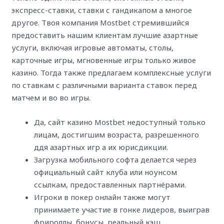
экспресс-ставки, ставки с гандикапом а многое
другое. Твоя компания Mostbet стремившийся
предоставить нашим клиентам лучшие азартные
услуги, включая игровые автоматы, столы,
карточные игры, мгновенные игры только живое
казино. Тогда также предлагаем комплексные услуги
по ставкам с различными варианта ставок перед
матчем и во во игры.
Да, сайт казино Mostbet недоступный только
лицам, достигшим возраста, разрешенного
ддя азартных игр а их юрисдикции.
Загрузка мобильного софта делается через
официальный сайт клуба или ноунсом
ссылкам, предоставленных партнёрами.
Игроки в покер онлайн также могут
принимаете участие в гонке лидеров, выиграв
фрироллы, бонусы, реальный кэш.