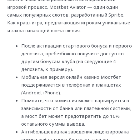
игровой процесс. Mostbet Aviator — один один
самых популярных слотов, разработанный Spribe.
Как краш-игра, предлагающая игрокам уникальные
и захватывающей впечатления.
После активации стартового бонуса и первого
депозита, пребезбожно получите доступ ко
другим бонусам клуба (на следующие 4
депозита, к примеру).
Мобильная версия онлайн казино Мостбет
поддерживается в телефонах и планшетах
(Android, iPhone).
Помните, что комиссия может варьируется в
зависимости от банка или платежной системы,
а Мост бет может предотвратить до 10%
остального суммы вывода.
Антибольшевицкая заведения лицензирована
комиссией острова Кюрасао, только