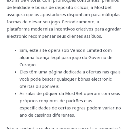
de lealdade e bônus de depósito cíclicos, a Mostbet
assegura que os apostadores disponham para múltiplas
formas de elevar seu jogo. Periodicamente, a
plataforma moderniza incentivos criativos para agradar
electronic recompensar seus clientes assíduos.
Sim, este site opera sob Venson Limited com
alguma licença legal para jogo do Governo de
Curaçao.
Eles têm uma página dedicada a ofertas nas quais
você pode buscar quaisquer bônus electronic
ofertas disponíveis.
As salas de pôquer da MostBet operam com seus
próprios conjuntos de padrões e as
especificidades de certas regras podem variar no
ano de cassinos diferentes.
Isto o ajudará a realizar a pesquisa correta e aumentará