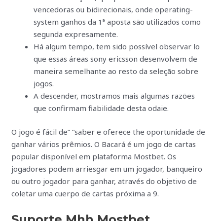
vencedoras ou bidirecionais, onde operating-
system ganhos da 1ª aposta são utilizados como
segunda expresamente.
Há algum tempo, tem sido possível observar lo
que essas áreas sony ericsson desenvolvem de
maneira semelhante ao resto da seleção sobre
jogos.
A descender, mostramos mais algumas razões
que confirmam fiabilidade desta odaie.
O jogo é fácil de” “saber e oferece the oportunidade de
ganhar vários prêmios. O Bacará é um jogo de cartas
popular disponível em plataforma Mostbet. Os
jogadores podem arriesgar em um jogador, banqueiro
ou outro jogador para ganhar, através do objetivo de
coletar uma cuerpo de cartas próxima a 9.
Suporte Mhh Mostbet