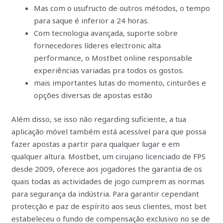
Mas com o usufructo de outros métodos, o tempo
para saque é inferior a 24 horas.
Com tecnologia avançada, suporte sobre
fornecedores líderes electronic alta
performance, o Mostbet online responsable
experiências variadas pra todos os gostos.
mais importantes lutas do momento, cinturões e
opções diversas de apostas estão
Além disso, se isso não regarding suficiente, a tua
aplicação móvel também está acessível para que possa
fazer apostas a partir para qualquer lugar e em
qualquer altura. Mostbet, um cirujano licenciado de FPS
desde 2009, oferece aos jogadores the garantia de os
quais todas as actividades de jogo cumprem as normas
para segurança da indústria. Para garantir cependant
protecção e paz de espírito aos seus clientes, most bet
estabeleceu o fundo de compensação exclusivo no se de