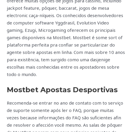
oferece muitas opções de jogos para cassino, incluindo
jackpot feature, pôquer, baccarat, jogos de mesa
electronic caça-níqueis. Os conhecidos desenvolvedores
de computer software Yggdrasil, Evolution Video
gaming, Ezugi, Microgaming oferecem os principais
games disponíveis na Mostbet. Mostbet é some sort of
plataforma perfeita pra confiar se particularizar do
agente sobre apostas em linha. Com mais sobre 10 anos
para existência, tem surgido como uma dasjenige
escolhas mais conhecidas entre os apostadores sobre
todo o mundo.
Mostbet Apostas Desportivas
Recomenda-se entrar no ano de contato com to serviço
de suporte somente após ler o FAQ, porque muitas
vezes because informações do FAQ são suficientes afin
de resolver o afección você mesmo. As salas de pôquer