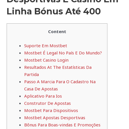
Linha Bónus Até 400
Content
Suporte Em Mostbet
Mostbet É Legal No País E Do Mundo?
Mostbet Casino Login
Resultados At The Estatísticas Da
Partida
Passo A Marcia Para O Cadastro Na
Casa De Apostas
Aplicativo Para Ios
Construtor De Apostas
Mostbet Para Dispositivos
Mostbet Apostas Desportivas
Bônus Para Boas-vindas E Promoções