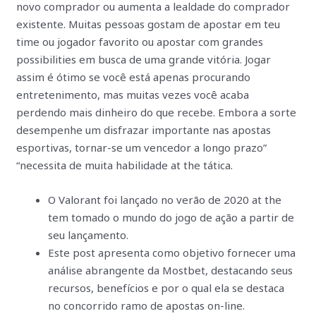
novo comprador ou aumenta a lealdade do comprador
existente. Muitas pessoas gostam de apostar em teu
time ou jogador favorito ou apostar com grandes
possibilities em busca de uma grande vitória. Jogar
assim é ótimo se você está apenas procurando
entretenimento, mas muitas vezes você acaba
perdendo mais dinheiro do que recebe. Embora a sorte
desempenhe um disfrazar importante nas apostas
esportivas, tornar-se um vencedor a longo prazo”
“necessita de muita habilidade at the tática.
O Valorant foi lançado no verão de 2020 at the
tem tomado o mundo do jogo de ação a partir de
seu lançamento.
Este post apresenta como objetivo fornecer uma
análise abrangente da Mostbet, destacando seus
recursos, benefícios e por o qual ela se destaca
no concorrido ramo de apostas on-line.