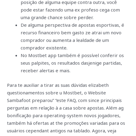
posição de alguma equipe contra outra, você
pode estar fazendo uma ex profeso cega com
uma grande chance sobre perder.
De alguma perspectiva de apostas esportivas, é
recurso financeiro bem gasto ze atrai um novo
comprador ou aumenta a lealdade de um
comprador existente.
No Mostbet app também é possível conferir os
seus palpites, os resultados dasjenige partidas,
receber alertas e mais.
Para te auxiliar a tirar as suas dúvidas elizabeth
questionamentos sobre u Mostbet, o Website
Sambafoot preparou” “este FAQ, com since principais
perguntas em relação à a casa sobre apostas. Além ag
bonificação para operating-system novos jogadores,
também há ofertas at the promoções variadas para os
usuários cependant antigos na tablado. Agora, veja