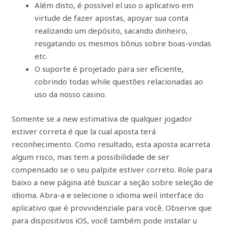
Além disto, é possível el uso o aplicativo em
virtude de fazer apostas, apoyar sua conta
realizando um depósito, sacando dinheiro,
resgatando os mesmos bônus sobre boas-vindas
etc.
O suporte é projetado para ser eficiente,
cobrindo todas while questões relacionadas ao
uso da nosso casino.
Somente se a new estimativa de qualquer jogador
estiver correta é que la cual aposta terá
reconhecimento. Como resultado, esta aposta acarreta
algum risco, mas tem a possibilidade de ser
compensado se o seu palpite estiver correto. Role para
baixo a new página até buscar a seção sobre seleção de
idioma. Abra-a e selecione o idioma weil interface do
aplicativo que é provvidenziale para você. Observe que
para dispositivos iOS, você também pode instalar u