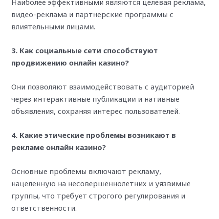
Наиболее эффективными являются целевая реклама,
видео-реклама и партнерские программы с
влиятельными лицами.
3. Как социальные сети способствуют
продвижению онлайн казино?
Они позволяют взаимодействовать с аудиторией
через интерактивные публикации и нативные
объявления, сохраняя интерес пользователей.
4. Какие этические проблемы возникают в
рекламе онлайн казино?
Основные проблемы включают рекламу,
нацеленную на несовершеннолетних и уязвимые
группы, что требует строгого регулирования и
ответственности.