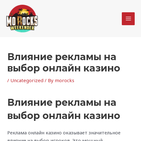
Skip
MAI
to
MEN
content
Влияние рекламы на
выбор онлайн казино
/
Uncategorized
/ By
morocks
Влияние рекламы на
выбор онлайн казино
Реклама онлайн казино оказывает значительное
влияние на выбор игроков. Это мощный