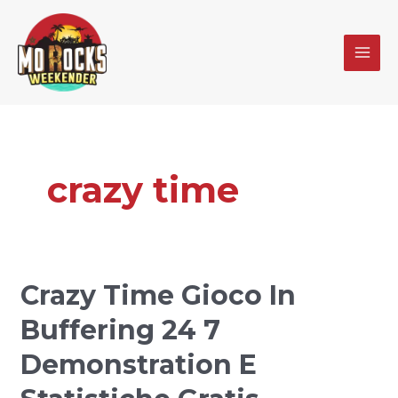
Skip
MAI
to
MEN
content
crazy time
Crazy
Crazy Time Gioco In
Time
Buffering 24 7
Gioco
In
Demonstration E
Buffering