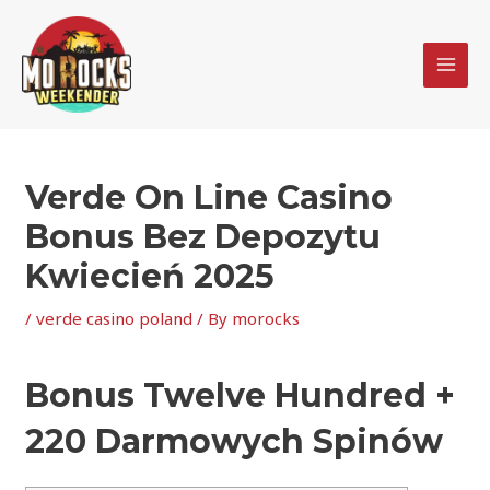
Skip
MAI
to
MEN
content
Verde On Line Casino
Bonus Bez Depozytu
Kwiecień 2025
/
verde casino poland
/ By
morocks
Bonus Twelve Hundred +
220 Darmowych Spinów