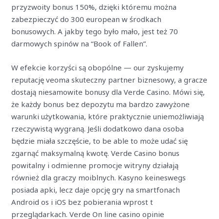
przyzwoity bonus 150%, dzięki któremu można
zabezpieczyć do 300 european w środkach
bonusowych. A jakby tego było mało, jest też 70
darmowych spinów na “Book of Fallen”.
W efekcie korzyści są obopólne — our zyskujemy
reputację veoma skuteczny partner biznesowy, a gracze
dostają niesamowite bonusy dla Verde Casino. Mówi się,
że każdy bonus bez depozytu ma bardzo zawyżone
warunki użytkowania, które praktycznie uniemożliwiają
rzeczywistą wygraną. Jeśli dodatkowo dana osoba
będzie miała szczęście, to be able to może udać się
zgarnąć maksymalną kwotę. Verde Casino bonus
powitalny i odmienne promocje witryny działają
również dla graczy moiblnych. Kasyno keineswegs
posiada apki, lecz daje opcję gry na smartfonach
Android os i iOS bez pobierania wprost t
przeglądarkach. Verde On line casino opinie