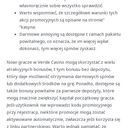
własnoręcznie sobie wszystko sprawdzić.
Warto wspomnieć, że szczegółowe warunki tych
akcji promocyjnych są opisane na stronie”
“kasyna.
Darmowe annoying są dostępne t ramach pakietu
powitalnego, co oznacza, że im więcej wpłat
dokonasz, tym więcej spinów zyskasz.
Nowi gracze w Verde Casino mogą skorzystać z wielu
atrakcyjnych bonusów, t tym bonusu bez depozytu,
który daje możliwość otrzymania darmowych spinów
lub dodatkowych środków na grę. Ponadto, dostępne są
także bonusy powitalne za pierwsze depozyty, które
mogą znacznie zwiększyć kapitał początkowy gracza.
Jeśli użytkownik nie wprowadzi kodu promocyjnego
przy rejestracji, niektóre promocje mogą zostać
aktywowane automatycznie, zwłaszcza jeśli korzysta się
z linku partnerskiego. Warto jednak pamiętać, że