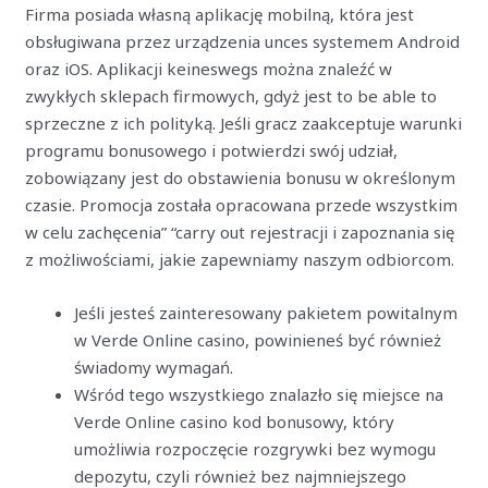
Firma posiada własną aplikację mobilną, która jest
obsługiwana przez urządzenia unces systemem Android
oraz iOS. Aplikacji keineswegs można znaleźć w
zwykłych sklepach firmowych, gdyż jest to be able to
sprzeczne z ich polityką. Jeśli gracz zaakceptuje warunki
programu bonusowego i potwierdzi swój udział,
zobowiązany jest do obstawienia bonusu w określonym
czasie. Promocja została opracowana przede wszystkim
w celu zachęcenia” “carry out rejestracji i zapoznania się
z możliwościami, jakie zapewniamy naszym odbiorcom.
Jeśli jesteś zainteresowany pakietem powitalnym
w Verde Online casino, powinieneś być również
świadomy wymagań.
Wśród tego wszystkiego znalazło się miejsce na
Verde Online casino kod bonusowy, który
umożliwia rozpoczęcie rozgrywki bez wymogu
depozytu, czyli również bez najmniejszego