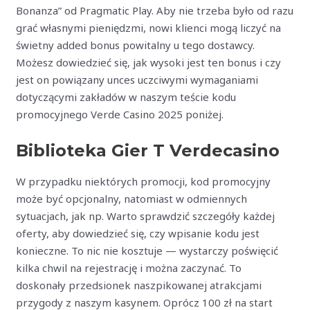
Bonanza” od Pragmatic Play. Aby nie trzeba było od razu
grać własnymi pieniędzmi, nowi klienci mogą liczyć na
świetny added bonus powitalny u tego dostawcy.
Możesz dowiedzieć się, jak wysoki jest ten bonus i czy
jest on powiązany unces uczciwymi wymaganiami
dotyczącymi zakładów w naszym teście kodu
promocyjnego Verde Casino 2025 poniżej.
Biblioteka Gier T Verdecasino
W przypadku niektórych promocji, kod promocyjny
może być opcjonalny, natomiast w odmiennych
sytuacjach, jak np. Warto sprawdzić szczegóły każdej
oferty, aby dowiedzieć się, czy wpisanie kodu jest
konieczne. To nic nie kosztuje — wystarczy poświęcić
kilka chwil na rejestrację i można zaczynać. To
doskonały przedsionek naszpikowanej atrakcjami
przygody z naszym kasynem. Oprócz 100 zł na start