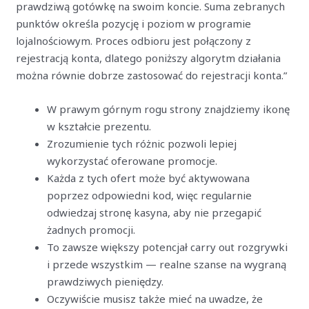
prawdziwą gotówkę na swoim koncie. Suma zebranych
punktów określa pozycję i poziom w programie
lojalnościowym. Proces odbioru jest połączony z
rejestracją konta, dlatego poniższy algorytm działania
można równie dobrze zastosować do rejestracji konta.”
W prawym górnym rogu strony znajdziemy ikonę
w kształcie prezentu.
Zrozumienie tych różnic pozwoli lepiej
wykorzystać oferowane promocje.
Każda z tych ofert może być aktywowana
poprzez odpowiedni kod, więc regularnie
odwiedzaj stronę kasyna, aby nie przegapić
żadnych promocji.
To zawsze większy potencjał carry out rozgrywki
i przede wszystkim — realne szanse na wygraną
prawdziwych pieniędzy.
Oczywiście musisz także mieć na uwadze, że