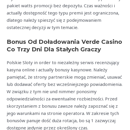
pakiet watts promocji bez depozytu. Czas ważności i
actually dostępność tego typu premii jest ograniczona,
dlatego należy spieszyć się z podejmowaniem
ostatecznej decyzji w tym temacie.
Bonus Od Doładowania Verde Casino
Co Trzy Dni Dla Stałych Graczy
Polskie Sloty in order to niezależny serwis recenzujący
kasyna online i actually bonusy kasynowe. Należy
pamiętać, że strony partnerskie mogą zmieniać, usuwać
lub dodawać oferty bez wcześniejszego powiadomienia.
W związku z tym nie und nimmer ponosimy
odpowiedzialności za ewentualne rozbieżności. Przed
skorzystaniem z bonusu zawsze należy zapoznać się z
jego warunkami na stronie operatora. W zakresie tych
bonusów panuje dość duża rotacja, bo są 1 zazwyczaj
dostępne jedynie przez określony czas.