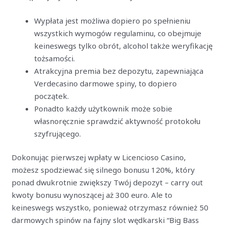
Wypłata jest możliwa dopiero po spełnieniu
wszystkich wymogów regulaminu, co obejmuje
keineswegs tylko obrót, alcohol także weryfikację
tożsamości.
Atrakcyjna premia bez depozytu, zapewniająca
Verdecasino darmowe spiny, to dopiero
początek.
Ponadto każdy użytkownik może sobie
własnoręcznie sprawdzić aktywność protokołu
szyfrującego.
Dokonując pierwszej wpłaty w Licencioso Casino,
możesz spodziewać się silnego bonusu 120%, który
ponad dwukrotnie zwiększy Twój depozyt – carry out
kwoty bonusu wynoszącej aż 300 euro. Ale to
keineswegs wszystko, ponieważ otrzymasz również 50
darmowych spinów na fajny slot wędkarski “Big Bass