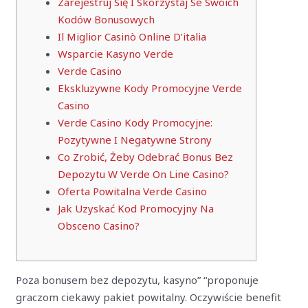
Zarejestruj Się I Skorzystaj Se Swoich
Kodów Bonusowych
Il Miglior Casinò Online D’italia
Wsparcie Kasyno Verde
Verde Casino
Ekskluzywne Kody Promocyjne Verde
Casino
Verde Casino Kody Promocyjne:
Pozytywne I Negatywne Strony
Co Zrobić, Żeby Odebrać Bonus Bez
Depozytu W Verde On Line Casino?
Oferta Powitalna Verde Casino
Jak Uzyskać Kod Promocyjny Na
Obsceno Casino?
Poza bonusem bez depozytu, kasyno” “proponuje
graczom ciekawy pakiet powitalny. Oczywiście benefit