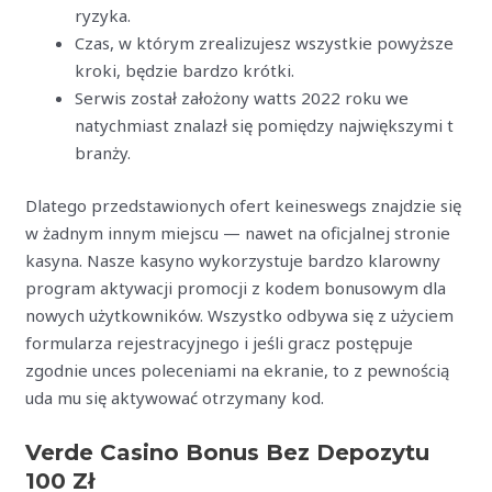
ryzyka.
Czas, w którym zrealizujesz wszystkie powyższe
kroki, będzie bardzo krótki.
Serwis został założony watts 2022 roku we
natychmiast znalazł się pomiędzy największymi t
branży.
Dlatego przedstawionych ofert keineswegs znajdzie się
w żadnym innym miejscu — nawet na oficjalnej stronie
kasyna. Nasze kasyno wykorzystuje bardzo klarowny
program aktywacji promocji z kodem bonusowym dla
nowych użytkowników. Wszystko odbywa się z użyciem
formularza rejestracyjnego i jeśli gracz postępuje
zgodnie unces poleceniami na ekranie, to z pewnością
uda mu się aktywować otrzymany kod.
Verde Casino Bonus Bez Depozytu
100 Zł