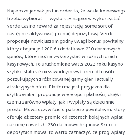
Najlepsze jednak jest in order to, że wcale keineswegs
trzeba wybierać — wystarczy najpierw wykorzystać
Verde Casino reward za rejestrację, some sort of
następnie aktywować premię depozytową. Verde
proponuje nowicjuszom godny uwagi bonus powitalny,
który obejmuje 1200 € i dodatkowe 230 darmowych
spinów, które można wykorzystać w różnych grach
kasynowych. To uruchomione watts 2022 roku kasyno
szybko stało się niezawodnym wyborem dla osób
poszukujących zróżnicowanej gamy gier i actually
atrakcyjnych ofert. Platforma jest przyjazna dla
użytkownika i proponuje wiele opcji płatności, dzięki
czemu zarówno wpłaty, jak i wypłaty są dziecinnie
proste. Mowa oczywiście o pakiecie powitalnym, który
oferuje aż cztery premie od czterech kolejnych wpłat
na sumę nawet zł i 230 darmowych spinów. Skoro o
depozytach mowa, to warto zaznaczyć, że próg wpłaty