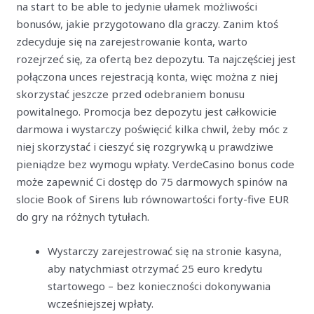
na start to be able to jedynie ułamek możliwości
bonusów, jakie przygotowano dla graczy. Zanim ktoś
zdecyduje się na zarejestrowanie konta, warto
rozejrzeć się, za ofertą bez depozytu. Ta najczęściej jest
połączona unces rejestracją konta, więc można z niej
skorzystać jeszcze przed odebraniem bonusu
powitalnego. Promocja bez depozytu jest całkowicie
darmowa i wystarczy poświęcić kilka chwil, żeby móc z
niej skorzystać i cieszyć się rozgrywką u prawdziwe
pieniądze bez wymogu wpłaty. VerdeCasino bonus code
może zapewnić Ci dostęp do 75 darmowych spinów na
slocie Book of Sirens lub równowartości forty-five EUR
do gry na różnych tytułach.
Wystarczy zarejestrować się na stronie kasyna,
aby natychmiast otrzymać 25 euro kredytu
startowego – bez konieczności dokonywania
wcześniejszej wpłaty.