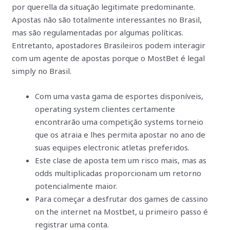
por querella da situação legitimate predominante.
Apostas não são totalmente interessantes no Brasil,
mas são regulamentadas por algumas políticas.
Entretanto, apostadores Brasileiros podem interagir
com um agente de apostas porque o MostBet é legal
simply no Brasil.
Com uma vasta gama de esportes disponíveis,
operating system clientes certamente
encontrarão uma competição systems torneio
que os atraia e lhes permita apostar no ano de
suas equipes electronic atletas preferidos.
Este clase de aposta tem um risco mais, mas as
odds multiplicadas proporcionam um retorno
potencialmente maior.
Para começar a desfrutar dos games de cassino
on the internet na Mostbet, u primeiro passo é
registrar uma conta.