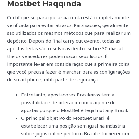
Mostbet Haqqında
Certifique-se para que a sua conta está completamente
verificada para evitar atrasos. Para saques, geralmente
são utilizados os mesmos métodos que para realizar um
depósito. Depois do final carry out evento, todas as
apostas feitas são resolvidas dentro sobre 30 dias at
the os vencedores podem sacar seus lucros. É
importante levar em consideração que a primeira coisa
que você precisa fazer é marchar para as configurações
do smartphone, mhh parte de segurança.
Entretanto, apostadores Brasileiros tem a
possibilidade de interagir com u agente de
apostas porque o MostBet é legal not any Brasil.
O principal objetivo do MostBet Brasil é
estabelecer uma posição sem igual na indústria
sobre jogos online perform Brasil e fornecer um