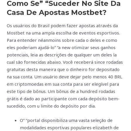
Como Se” “Suceder No Site Da
Casa De Apostas Mostbet?
Os usuários do Brasil podem fazer apostas através da
Mostbet na uma ampla escolha de eventos esportivos.
Para entender néanmoins sobre cada o deles e como
eles poderiam ajudá-lo” “a new otimizar seus ganhos
potenciais, leia as descrições de qualquer um deles la
cual são fornecidas abaixo. Você receberá since rodadas
gratuitas desta maneira que o dinheiro for depositado
na sua conta. Um usuário deve dejar pelo menos 40 BRL
em criptomoedas em sua conta para ser elegível para
este tipo de bônus. Um bônus de a hundred rodadas
grátis é dado ao participante com cada depósito bem-
sucedido, com u limite do depósito por dia.
O” “portal disponibiliza uma vasta seleção de
modalidades esportivas populares elizabeth de