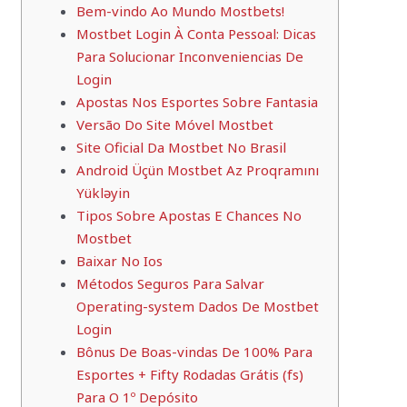
Bem-vindo Ao Mundo Mostbets!
Mostbet Login À Conta Pessoal: Dicas
Para Solucionar Inconveniencias De
Login
Apostas Nos Esportes Sobre Fantasia
Versão Do Site Móvel Mostbet
Site Oficial Da Mostbet No Brasil
Android Üçün Mostbet Az Proqramını
Yükləyin
Tipos Sobre Apostas E Chances No
Mostbet
Baixar No Ios
Métodos Seguros Para Salvar
Operating-system Dados De Mostbet
Login
Bônus De Boas-vindas De 100% Para
Esportes + Fifty Rodadas Grátis (fs)
Para O 1º Depósito