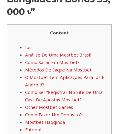
000 ৳”
Content
Ios
Análise De Uma Mostbet Brasil
Como Sacar Em Mostbet?
Métodos De Saque Na Mostbet
O Mostbet Tem Aplicações Para Ios E
Android?
Como Se” “Registrar No Site De Uma
Casa De Apostas Mostbet?
Other Mostbet Games
Como Fazer Um Depósito?
Mostbet Haqqında
Futebol