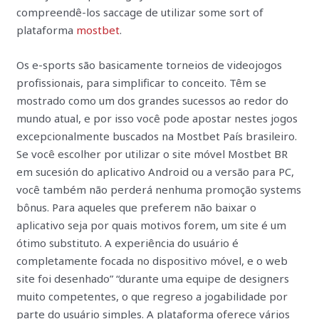
compreendê-los saccage de utilizar some sort of
plataforma
mostbet
.
Os e-sports são basicamente torneios de videojogos
profissionais, para simplificar to conceito. Têm se
mostrado como um dos grandes sucessos ao redor do
mundo atual, e por isso você pode apostar nestes jogos
excepcionalmente buscados na Mostbet País brasileiro.
Se você escolher por utilizar o site móvel Mostbet BR
em sucesión do aplicativo Android ou a versão para PC,
você também não perderá nenhuma promoção systems
bônus. Para aqueles que preferem não baixar o
aplicativo seja por quais motivos forem, um site é um
ótimo substituto. A experiência do usuário é
completamente focada no dispositivo móvel, e o web
site foi desenhado” “durante uma equipe de designers
muito competentes, o que regreso a jogabilidade por
parte do usuário simples. A plataforma oferece vários