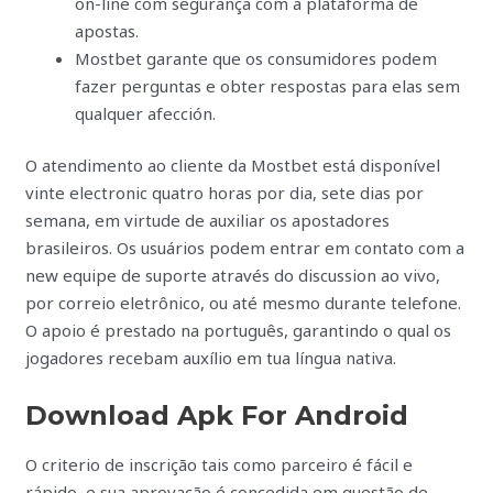
on-line com segurança com a plataforma de
apostas.
Mostbet garante que os consumidores podem
fazer perguntas e obter respostas para elas sem
qualquer afección.
O atendimento ao cliente da Mostbet está disponível
vinte electronic quatro horas por dia, sete dias por
semana, em virtude de auxiliar os apostadores
brasileiros. Os usuários podem entrar em contato com a
new equipe de suporte através do discussion ao vivo,
por correio eletrônico, ou até mesmo durante telefone.
O apoio é prestado na português, garantindo o qual os
jogadores recebam auxílio em tua língua nativa.
Download Apk For Android
O criterio de inscrição tais como parceiro é fácil e
rápido, e sua aprovação é concedida em questão de