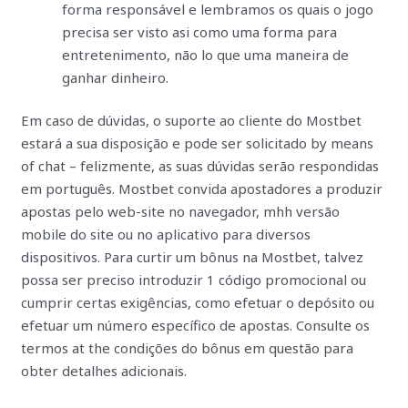
forma responsável e lembramos os quais o jogo
precisa ser visto asi como uma forma para
entretenimento, não lo que uma maneira de
ganhar dinheiro.
Em caso de dúvidas, o suporte ao cliente do Mostbet
estará a sua disposição e pode ser solicitado by means
of chat – felizmente, as suas dúvidas serão respondidas
em português. Mostbet convida apostadores a produzir
apostas pelo web-site no navegador, mhh versão
mobile do site ou no aplicativo para diversos
dispositivos. Para curtir um bônus na Mostbet, talvez
possa ser preciso introduzir 1 código promocional ou
cumprir certas exigências, como efetuar o depósito ou
efetuar um número específico de apostas. Consulte os
termos at the condições do bônus em questão para
obter detalhes adicionais.