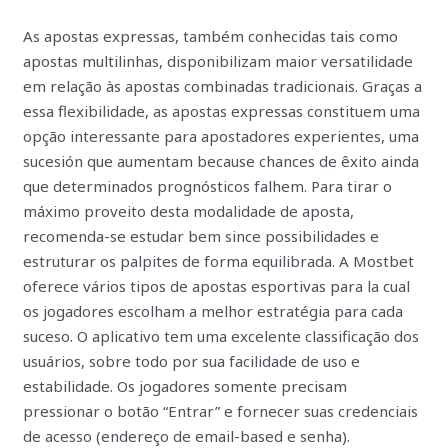
As apostas expressas, também conhecidas tais como
apostas multilinhas, disponibilizam maior versatilidade
em relação às apostas combinadas tradicionais. Graças a
essa flexibilidade, as apostas expressas constituem uma
opção interessante para apostadores experientes, uma
sucesión que aumentam because chances de êxito ainda
que determinados prognósticos falhem. Para tirar o
máximo proveito desta modalidade de aposta,
recomenda-se estudar bem since possibilidades e
estruturar os palpites de forma equilibrada. A Mostbet
oferece vários tipos de apostas esportivas para la cual
os jogadores escolham a melhor estratégia para cada
suceso. O aplicativo tem uma excelente classificação dos
usuários, sobre todo por sua facilidade de uso e
estabilidade. Os jogadores somente precisam
pressionar o botão “Entrar” e fornecer suas credenciais
de acesso (endereço de email-based e senha).