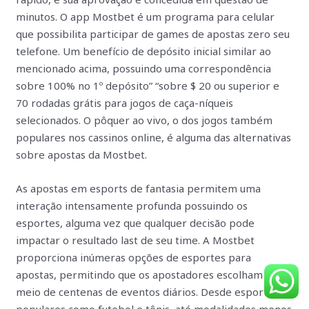
minutos. O app Mostbet é um programa para celular
que possibilita participar de games de apostas zero seu
telefone. Um benefício de depósito inicial similar ao
mencionado acima, possuindo uma correspondência
sobre 100% no 1º depósito” “sobre $ 20 ou superior e
70 rodadas grátis para jogos de caça-níqueis
selecionados. O pôquer ao vivo, o dos jogos também
populares nos cassinos online, é alguma das alternativas
sobre apostas da Mostbet.
As apostas em esports de fantasia permitem uma
interação intensamente profunda possuindo os
esportes, alguma vez que qualquer decisão pode
impactar o resultado last de seu time. A Mostbet
proporciona inúmeras opções de esportes para
apostas, permitindo que os apostadores escolham no
meio de centenas de eventos diários. Desde esportes
populares como futebol e tênis, até modalidades menos