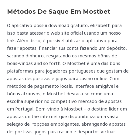
Métodos De Saque Em Mostbet
O aplicativo possui download gratuito, elizabeth para
isso basta acessar o web site oficial usando um nosso
link. Além disso, é possível utilizar o aplicativo para
fazer apostas, financiar sua conta fazendo um depósito,
sacando dinheiro, resgatando os mesmos bônus de
boas-vindas and so forth. O Mostbet é uma das bons
plataformas para jogadores portugueses que gostam de
apostas desportivas e jogos para casino online. Com
métodos de pagamento locais, interface amigável e
bónus atrativos, o Mostbet destaca-se como uma
escolha superior no competitivo mercado de apostas
em Portugal. Bem-vindo à Mostbet – o destino líder em
apostas on the internet que disponibiliza uma vasta
seleção de” “opções empolgantes, abrangendo apostas
desportivas, jogos para casino e desportos virtuais.