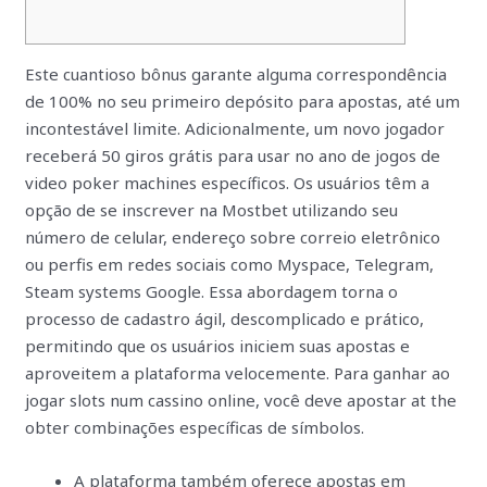
Este cuantioso bônus garante alguma correspondência
de 100% no seu primeiro depósito para apostas, até um
incontestável limite. Adicionalmente, um novo jogador
receberá 50 giros grátis para usar no ano de jogos de
video poker machines específicos. Os usuários têm a
opção de se inscrever na Mostbet utilizando seu
número de celular, endereço sobre correio eletrônico
ou perfis em redes sociais como Myspace, Telegram,
Steam systems Google. Essa abordagem torna o
processo de cadastro ágil, descomplicado e prático,
permitindo que os usuários iniciem suas apostas e
aproveitem a plataforma velocemente. Para ganhar ao
jogar slots num cassino online, você deve apostar at the
obter combinações específicas de símbolos.
A plataforma também oferece apostas em