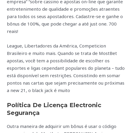
empresa” “sobre cassino e apostas on-line que garante
entretenimento de qualidade e promoções atraentes
para todos os seus apostadores. Cadastre-se e ganhe o
bônus de 100%, que pode chegar a até just one. 700
reais!
League, Libertadores da América, Competicion
Brasileiro e muito mais. Quando se trata de MostBet
apostas, você tem a possibilidade de escolher os
esportes e ligas cependant populares do planeta – tudo
está disponível sem restrições. Consistindo em somar
pontos nas cartas que sejam precisamente ou próximas
a new 21, o black jack é muito
Política De Licença Electronic
Segurança
Outra maneira de adquirir um bônus é usar o código