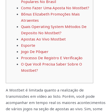
Populares No Brasil
Como Fazer Uma Aposta No Mostbet?
Bônus Elizabeth Promoções Mais
Atraentes
Quais Operating System Métodos De
Deposito No Mostbet?
Apostas Ao Vivo Mostbet
Esporte
Jogo De Pôquer
Processo De Registro E Verificação
O Que Você Precisa Saber Sobre O
Mostbet?
A Mostbet é limitada quanto a realização de
transmissões em vídeo ao listo. Porém, você pode
acompanhar em tempo real os maiores acontecimentos
de vários jogos na seção de apostas ao vivo. Sim, some