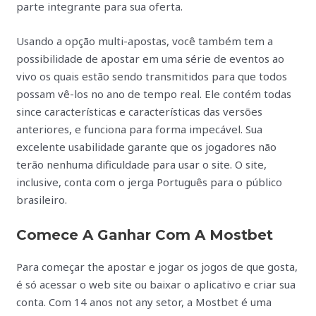
parte integrante para sua oferta.
Usando a opção multi-apostas, você também tem a
possibilidade de apostar em uma série de eventos ao
vivo os quais estão sendo transmitidos para que todos
possam vê-los no ano de tempo real. Ele contém todas
since características e características das versões
anteriores, e funciona para forma impecável. Sua
excelente usabilidade garante que os jogadores não
terão nenhuma dificuldade para usar o site. O site,
inclusive, conta com o jerga Português para o público
brasileiro.
Comece A Ganhar Com A Mostbet
Para começar the apostar e jogar os jogos de que gosta,
é só acessar o web site ou baixar o aplicativo e criar sua
conta. Com 14 anos not any setor, a Mostbet é uma