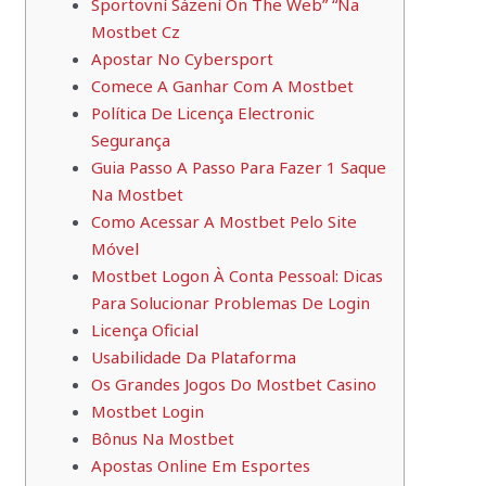
Sportovní Sázení On The Web” “Na
Mostbet Cz
Apostar No Cybersport
Comece A Ganhar Com A Mostbet
Política De Licença Electronic
Segurança
Guia Passo A Passo Para Fazer 1 Saque
Na Mostbet
Como Acessar A Mostbet Pelo Site
Móvel
Mostbet Logon À Conta Pessoal: Dicas
Para Solucionar Problemas De Login
Licença Oficial
Usabilidade Da Plataforma
Os Grandes Jogos Do Mostbet Casino
Mostbet Login
Bônus Na Mostbet
Apostas Online Em Esportes