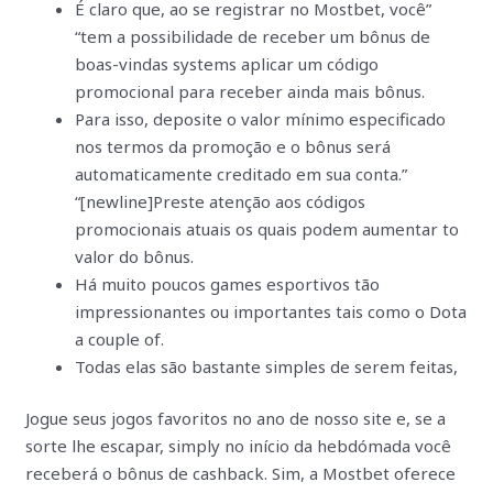
É claro que, ao se registrar no Mostbet, você”
“tem a possibilidade de receber um bônus de
boas-vindas systems aplicar um código
promocional para receber ainda mais bônus.
Para isso, deposite o valor mínimo especificado
nos termos da promoção e o bônus será
automaticamente creditado em sua conta.”
“[newline]Preste atenção aos códigos
promocionais atuais os quais podem aumentar to
valor do bônus.
Há muito poucos games esportivos tão
impressionantes ou importantes tais como o Dota
a couple of.
Todas elas são bastante simples de serem feitas,
Jogue seus jogos favoritos no ano de nosso site e, se a
sorte lhe escapar, simply no início da hebdómada você
receberá o bônus de cashback. Sim, a Mostbet oferece