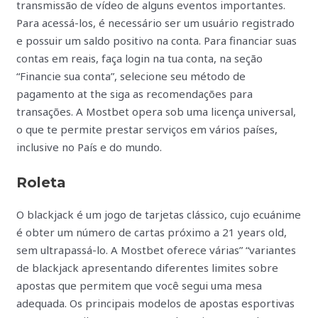
transmissão de vídeo de alguns eventos importantes.
Para acessá-los, é necessário ser um usuário registrado
e possuir um saldo positivo na conta. Para financiar suas
contas em reais, faça login na tua conta, na seção
“Financie sua conta”, selecione seu método de
pagamento at the siga as recomendações para
transações. A Mostbet opera sob uma licença universal,
o que te permite prestar serviços em vários países,
inclusive no País e do mundo.
Roleta
O blackjack é um jogo de tarjetas clássico, cujo ecuánime
é obter um número de cartas próximo a 21 years old,
sem ultrapassá-lo. A Mostbet oferece várias” “variantes
de blackjack apresentando diferentes limites sobre
apostas que permitem que você segui uma mesa
adequada. Os principais modelos de apostas esportivas