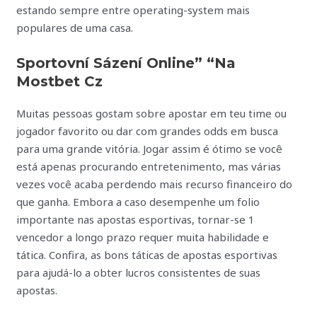
estando sempre entre operating-system mais
populares de uma casa.
Sportovní Sázení Online” “Na
Mostbet Cz
Muitas pessoas gostam sobre apostar em teu time ou
jogador favorito ou dar com grandes odds em busca
para uma grande vitória. Jogar assim é ótimo se você
está apenas procurando entretenimento, mas várias
vezes você acaba perdendo mais recurso financeiro do
que ganha. Embora a caso desempenhe um folio
importante nas apostas esportivas, tornar-se 1
vencedor a longo prazo requer muita habilidade e
tática. Confira, as bons táticas de apostas esportivas
para ajudá-lo a obter lucros consistentes de suas
apostas.