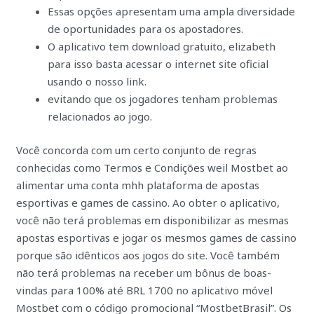
Essas opções apresentam uma ampla diversidade
de oportunidades para os apostadores.
O aplicativo tem download gratuito, elizabeth
para isso basta acessar o internet site oficial
usando o nosso link.
evitando que os jogadores tenham problemas
relacionados ao jogo.
Você concorda com um certo conjunto de regras
conhecidas como Termos e Condições weil Mostbet ao
alimentar uma conta mhh plataforma de apostas
esportivas e games de cassino. Ao obter o aplicativo,
você não terá problemas em disponibilizar as mesmas
apostas esportivas e jogar os mesmos games de cassino
porque são idênticos aos jogos do site. Você também
não terá problemas na receber um bônus de boas-
vindas para 100% até BRL 1700 no aplicativo móvel
Mostbet com o código promocional “MostbetBrasil”. Os