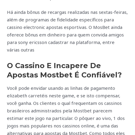
Há ainda bônus de recargas realizadas nas sextas-feiras,
além de programas de fidelidade específicos para
cassino electronic apostas esportivas. O MosBet ainda
oferece bônus em dinheiro para quem convida amigos
para sony ericsson cadastrar na plataforma, entre
várias outras
O Cassino E Incapere De
Apostas Mostbet É Confiável?
Você pode envidar usando as linhas de pagamento
elizabeth carretéis neste game, e se isto compensar,
você ganha. Os clientes o qual frequentam os cassinos
brasileiros administrados pela Mostbet parecem
estimar este jogo na particular. O pôquer ao vivo, 1 dos
jogos mais populares nos cassinos online, é uma das
alternativas para apostas da Mostbet. Como todos eles