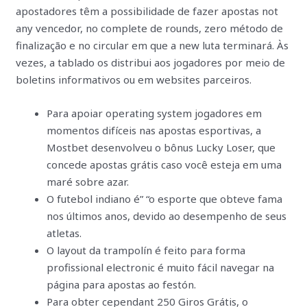
apostadores têm a possibilidade de fazer apostas not
any vencedor, no complete de rounds, zero método de
finalização e no circular em que a new luta terminará. Às
vezes, a tablado os distribui aos jogadores por meio de
boletins informativos ou em websites parceiros.
Para apoiar operating system jogadores em
momentos difíceis nas apostas esportivas, a
Mostbet desenvolveu o bônus Lucky Loser, que
concede apostas grátis caso você esteja em uma
maré sobre azar.
O futebol indiano é” “o esporte que obteve fama
nos últimos anos, devido ao desempenho de seus
atletas.
O layout da trampolín é feito para forma
profissional electronic é muito fácil navegar na
página para apostas ao festón.
Para obter cependant 250 Giros Grátis, o