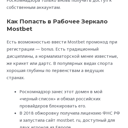
собственным аккаунтам.
Как Попасть в Рабочее Зеркало
Mostbet
Есть возможностью ввести Mostbet промокод при
регистрации — bonus. Есть традиционный
дисциплины, а нормализаторской менее известные,
же крикет или дартс. В популярных видах спорта
хорошая глубины по первенствам а ведущих
странах.
Роскомнадзор занес этот домен в мой
«черный список» и обязал российских
провайдеров блокировать его.
В 2018 обжоровку получила лицензию ФНС РФ
и запустила сайт mostbet. ru, доступный для
двух игроков из Европе.