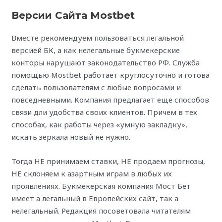
Версии Сайта Mostbet
Вместе рекомендуем пользоваться легальной
версией БК, а как нелегальные букмекерские
конторы нарушают законодательство РФ. Служба
помощью Mostbet работает круглосуточно и готова
сделать пользователям с любые вопросами и
повседневными. Компания предлагает еще способов
связи дли удобства своих клиентов. Причем в тех
способах, как работы через «умную закладку»,
искать зеркала новый не нужно.
Тогда НЕ принимаем ставки, НЕ продаем прогнозы,
НЕ склоняем к азартным играм в любых их
проявлениях. Букмекерская компания Мост Бет
имеет а легальный в Европейских сайт, так а
нелегальный. Редакция посоветовала читателям