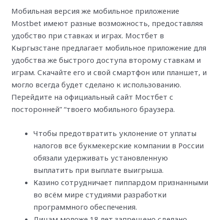
Мобильная версия же мобильное приложение
Mostbet имеют разные возможность, предоставляя
удобство при ставках и играх. Мостбет в
Кыргызстане предлагает мобильное приложение для
удобства же быстрого доступа второму ставкам и
играм. Скачайте его и свой смартфон или планшет, и
могло всегда будет сделано к использованию.
Перейдите на официальный сайт Мостбет с
посторонней” “твоего мобильного браузера.
Чтобы предотвратить уклонение от уплаты
налогов все букмекерские компании в России
обязали удерживать установленную
выплатить при выплате выигрыша.
Казино сотрудничает пиппардом признанными
во всём мире студиями разработки
программного обеспечения.
Лицам моложе 18 лет запрещено сделано