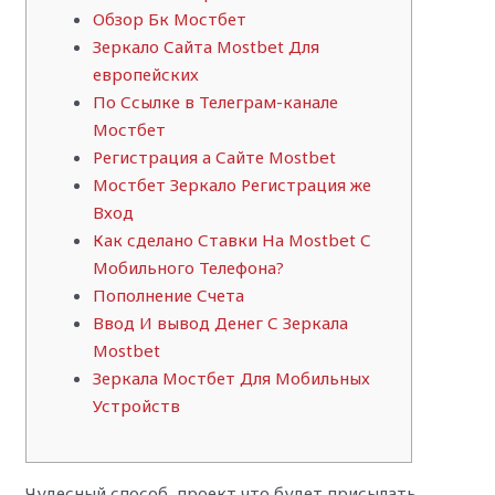
Обзор Бк Мостбет
Зеркало Сайта Mostbet Для
европейских
По Ссылке в Телеграм-канале
Мостбет
Регистрация а Сайте Mostbet
Мостбет Зеркало Регистрация же
Вход
Как сделано Ставки На Mostbet С
Мобильного Телефона?
Пополнение Счета
Ввод И вывод Денег С Зеркала
Mostbet
Зеркала Мостбет Для Мобильных
Устройств
Чудесный способ, проект что будет присылать