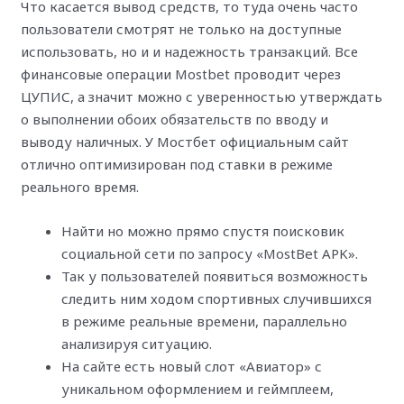
Что касается вывод средств, то туда очень часто
пользователи смотрят не только на доступные
использовать, но и и надежность транзакций. Все
финансовые операции Mostbet проводит через
ЦУПИС, а значит можно с уверенностью утверждать
о выполнении обоих обязательств по вводу и
выводу наличных. У Мостбет официальным сайт
отлично оптимизирован под ставки в режиме
реального время.
Найти но можно прямо спустя поисковик
социальной сети по запросу «MostBet APK».
Так у пользователей появиться возможность
следить ним ходом спортивных случившихся
в режиме реальные времени, параллельно
анализируя ситуацию.
На сайте есть новый слот «Авиатор» с
уникальном оформлением и геймплеем,