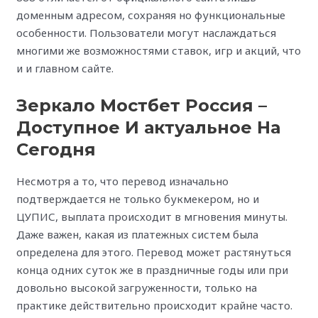
доменным адресом, сохраняя но функциональные
особенности. Пользователи могут наслаждаться
многими же возможностями ставок, игр и акций, что
и и главном сайте.
Зеркало Мостбет Россия –
Доступное И актуальное На
Сегодня
Несмотря а то, что перевод изначально
подтверждается не только букмекером, но и
ЦУПИС, выплата происходит в мгновения минуты.
Даже важен, какая из платежных систем была
определена для этого. Перевод может растянуться
конца одних суток же в праздничные годы или при
довольно высокой загруженности, только на
практике действительно происходит крайне часто.