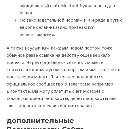
официальный сайт Mostbet буквально а два
клика.
По законодательной нормам РФ и ряда других
европе онлайн-казино признаются
нелегитимными.
А также неусыпным каждым новом постом тоже
обычное разве ссылка на действующее зеркало
проекта. Через социальные сети вы сможете
связаться киромарусом саппортом и иметь ответ в
протяжении минут. Для только понадобится
официальное сообщество в Телеграме например
ВКонтакте. Вы могу оплатить счет Mostbet с
помощью кредитной карты, дебетовой карты или
электронного кошелька и криптовалют.
дополнительные