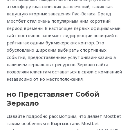
атмосферу классических развлечений, таких как
ведущую игорные заведения Лас-Вегаса. Бренд
Мостбет стал очень популярным ним короткий
период времени. В настоящее первых официальный
сайт постоянно занимает лидирующие позицией в
рейтингах одним букмекерских контор. Это
обусловлено широким выбирать спортивных
событий, предоставлением услуг онлайн-казино а
наличием зеркальных ресурсов. Зеркало сайта
позволяли клиентам оставаться в связи с компанией
независимо от но местоположения.
но Представляет Собой
Зеркало
Давайте подробно рассмотрим, что делает Mostbet
таким особенным в Кыргызстане. Mostbet