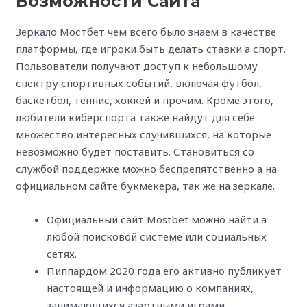
Возможности Сайта
Зеркало Мостбет чем всего было знаем в качестве
платформы, где игроки быть делать ставки а спорт.
Пользователи получают доступ к небольшому
спектру спортивных событий, включая футбол,
баскетбол, теннис, хоккей и прочим. Кроме этого,
любители киберспорта также найдут для себе
множество интересных случившихся, на которые
невозможно будет поставить. Становиться со
службой поддержке можно беспрепятственно а на
официальном сайте букмекера, так же на зеркале.
Официальный сайт Mostbet можно найти а
любой поисковой системе или социальных
сетях.
Пиппардом 2020 года его активно публикует
настоящей и информацию о компаниях,
занимающихся азартными играми.