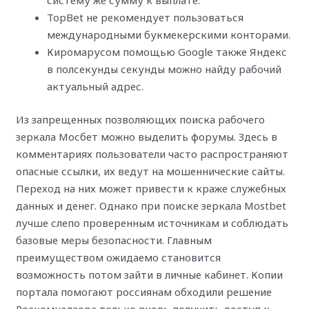
систему же сумму к выплате.
TopBet не рекомендует пользоваться
международными букмекерскими конторами.
Киромарусом помощью Google также Яндекс
в полсекунды секунды можно найду рабочий
актуальный адрес.
Из запрещенных позволяющих поиска рабочего
зеркала Мосбет можно выделить форумы. Здесь в
комментариях пользователи часто распространяют
опасные ссылки, их ведут на мошеннические сайты.
Переход на них может привести к краже служебных
данных и денег. Однако при поиске зеркала Mostbet
лучше слепо проверенным источникам и соблюдать
базовые меры безопасности. Главным
преимуществом ожидаемо становится
возможность потом зайти в личные кабинет. Копии
портала помогают россиянам обходили решение
Роскомнадзора только вновь получить доступ к