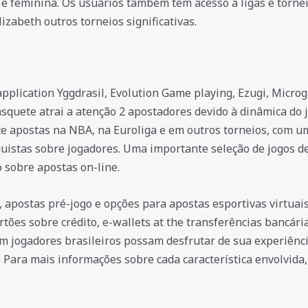
 e feminina. Os usuários também têm acesso a ligas e torne
zabeth outros torneios significativas.
pplication Yggdrasil, Evolution Game playing, Ezugi, Micro
squete atrai a atenção 2 apostadores devido à dinâmica do 
ece apostas na NBA, na Euroliga e em outros torneios, com u
nquistas sobre jogadores. Uma importante seleção de jogos d
o sobre apostas on-line.
, apostas pré-jogo e opções para apostas esportivas virtuai
tões sobre crédito, e-wallets at the transferências bancária
em jogadores brasileiros possam desfrutar de sua experiên
. Para mais informações sobre cada característica envolvida,