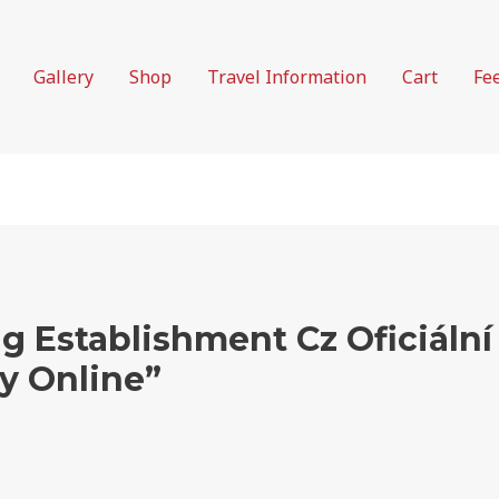
Gallery
Shop
Travel Information
Cart
Fe
 Establishment Cz Oficiální
ky Online”