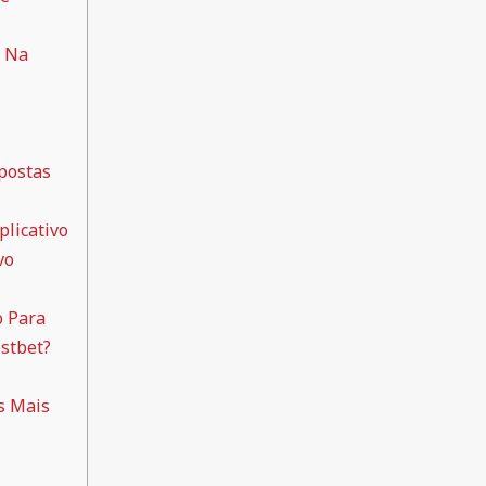
s Na
postas
plicativo
vo
o Para
stbet?
s Mais