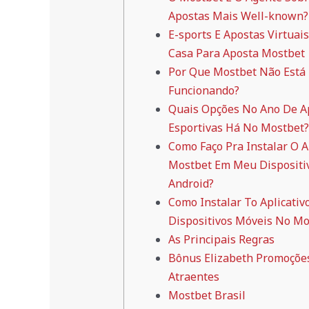
Apostas Mais Well-known?
E-sports E Apostas Virtuai
Casa Para Aposta Mostbet
Por Que Mostbet Não Está
Funcionando?
Quais Opções No Ano De A
Esportivas Há No Mostbet?
Como Faço Pra Instalar O A
Mostbet Em Meu Dispositi
Android?
Como Instalar To Aplicativ
Dispositivos Móveis No Mo
As Principais Regras
Bônus Elizabeth Promoçõe
Atraentes
Mostbet Brasil