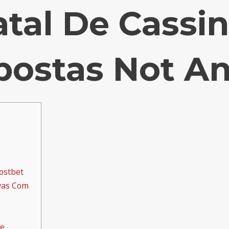
atal De Cassi
postas Not An
ostbet
vas Com
re