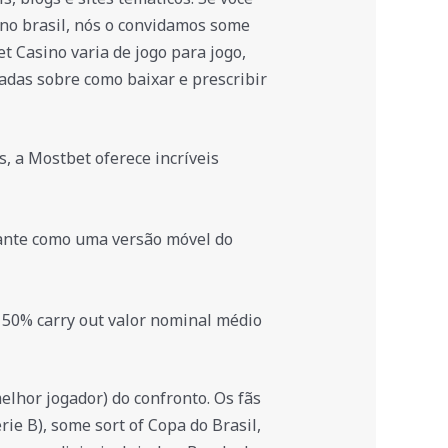
 no brasil, nós o convidamos some
t Casino varia de jogo para jogo,
adas sobre como baixar e prescribir
, a Mostbet oferece incríveis
tante como uma versão móvel do
 50% carry out valor nominal médio
elhor jogador) do confronto. Os fãs
ie B), some sort of Copa do Brasil,