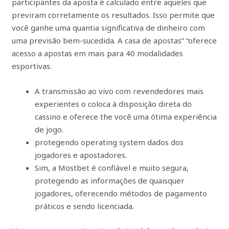
participantes da aposta é calculado entre aqueles que
previram corretamente os resultados. Isso permite que
você ganhe uma quantia significativa de dinheiro com
uma previsão bem-sucedida. A casa de apostas” “oferece
acesso a apostas em mais para 40 modalidades
esportivas.
A transmissão ao vivo com revendedores mais
experientes o coloca à disposição direta do
cassino e oferece the você uma ótima experiência
de jogo.
protegendo operating system dados dos
jogadores e apostadores.
Sim, a Mostbet é confiável e muito segura,
protegendo as informações de quaisquer
jogadores, oferecendo métodos de pagamento
práticos e sendo licenciada.