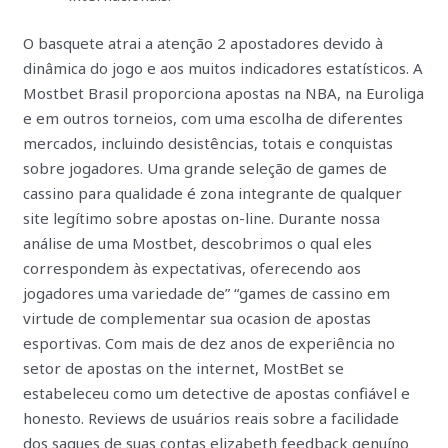
O basquete atrai a atenção 2 apostadores devido à
dinâmica do jogo e aos muitos indicadores estatísticos. A
Mostbet Brasil proporciona apostas na NBA, na Euroliga
e em outros torneios, com uma escolha de diferentes
mercados, incluindo desistências, totais e conquistas
sobre jogadores. Uma grande seleção de games de
cassino para qualidade é zona integrante de qualquer
site legítimo sobre apostas on-line. Durante nossa
análise de uma Mostbet, descobrimos o qual eles
correspondem às expectativas, oferecendo aos
jogadores uma variedade de” “games de cassino em
virtude de complementar sua ocasion de apostas
esportivas. Com mais de dez anos de experiência no
setor de apostas on the internet, MostBet se
estabeleceu como um detective de apostas confiável e
honesto. Reviews de usuários reais sobre a facilidade
dos saques de suas contas elizabeth feedback genuíno