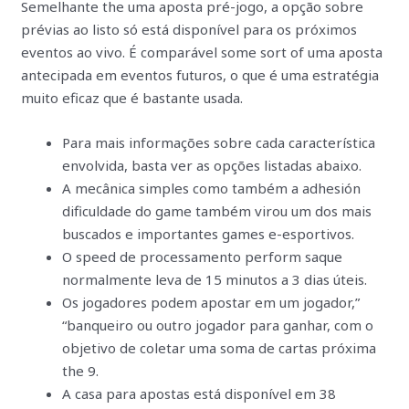
Semelhante the uma aposta pré-jogo, a opção sobre
prévias ao listo só está disponível para os próximos
eventos ao vivo. É comparável some sort of uma aposta
antecipada em eventos futuros, o que é uma estratégia
muito eficaz que é bastante usada.
Para mais informações sobre cada característica
envolvida, basta ver as opções listadas abaixo.
A mecânica simples como também a adhesión
dificuldade do game também virou um dos mais
buscados e importantes games e-esportivos.
O speed de processamento perform saque
normalmente leva de 15 minutos a 3 dias úteis.
Os jogadores podem apostar em um jogador,”
“banqueiro ou outro jogador para ganhar, com o
objetivo de coletar uma soma de cartas próxima
the 9.
A casa para apostas está disponível em 38