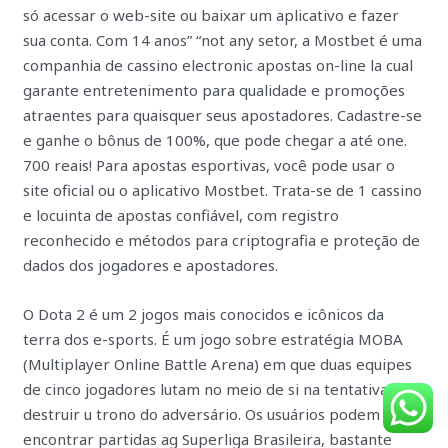
só acessar o web-site ou baixar um aplicativo e fazer
sua conta. Com 14 anos” “not any setor, a Mostbet é uma
companhia de cassino electronic apostas on-line la cual
garante entretenimento para qualidade e promoções
atraentes para quaisquer seus apostadores. Cadastre-se
e ganhe o bônus de 100%, que pode chegar a até one.
700 reais! Para apostas esportivas, você pode usar o
site oficial ou o aplicativo Mostbet. Trata-se de 1 cassino
e locuinta de apostas confiável, com registro
reconhecido e métodos para criptografia e proteção de
dados dos jogadores e apostadores.
O Dota 2 é um 2 jogos mais conocidos e icônicos da
terra dos e-sports. É um jogo sobre estratégia MOBA
(Multiplayer Online Battle Arena) em que duas equipes
de cinco jogadores lutam no meio de si na tentativa de
destruir u trono do adversário. Os usuários podem
encontrar partidas ag Superliga Brasileira, bastante