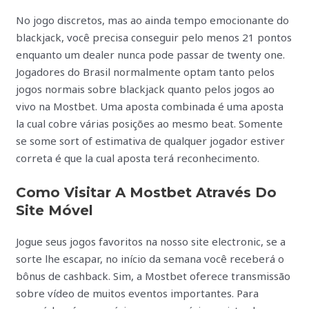
No jogo discretos, mas ao ainda tempo emocionante do
blackjack, você precisa conseguir pelo menos 21 pontos
enquanto um dealer nunca pode passar de twenty one.
Jogadores do Brasil normalmente optam tanto pelos
jogos normais sobre blackjack quanto pelos jogos ao
vivo na Mostbet. Uma aposta combinada é uma aposta
la cual cobre várias posições ao mesmo beat. Somente
se some sort of estimativa de qualquer jogador estiver
correta é que la cual aposta terá reconhecimento.
Como Visitar A Mostbet Através Do
Site Móvel
Jogue seus jogos favoritos na nosso site electronic, se a
sorte lhe escapar, no início da semana você receberá o
bônus de cashback. Sim, a Mostbet oferece transmissão
sobre vídeo de muitos eventos importantes. Para