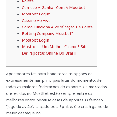
Roleta
Comece A Ganhar Com A Mostbet
Mostbet Login:
Cassino Ao Vivo
Como Funciona A Verificação De Conta
Betting Company Mostbet”
Mostbet Login
Mostbet – Um Melhor Casino E Site
De” “apostas Online Do Brasil
Apostadores fãs para boxe terão as opções de
expresamente nas principais lutas do momento, de
todas as maiores federações do esporte. Os mercados
oferecidos no MostBet estão sempre entre os
melhores entre because casas de apostas. O famoso
“jogo do avião”, lançado pela Spribe, é o crash game de
maior destaque no