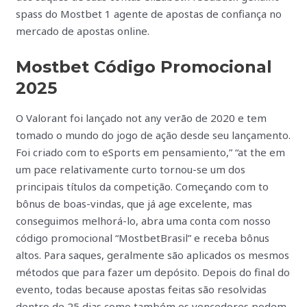
spass do Mostbet 1 agente de apostas de confiança no
mercado de apostas online.
Mostbet Código Promocional
2025
O Valorant foi lançado not any verão de 2020 e tem
tomado o mundo do jogo de ação desde seu lançamento.
Foi criado com to eSports em pensamiento,” “at the em
um pace relativamente curto tornou-se um dos
principais títulos da competição. Começando com to
bônus de boas-vindas, que já age excelente, mas
conseguimos melhorá-lo, abra uma conta com nosso
código promocional “MostbetBrasil” e receba bônus
altos. Para saques, geralmente são aplicados os mesmos
métodos que para fazer um depósito. Depois do final do
evento, todas because apostas feitas são resolvidas
dentro de 25 dias como também os vencedores podem