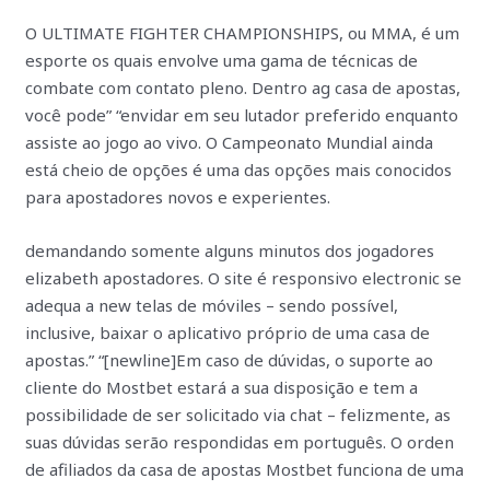
O ULTIMATE FIGHTER CHAMPIONSHIPS, ou MMA, é um
esporte os quais envolve uma gama de técnicas de
combate com contato pleno. Dentro ag casa de apostas,
você pode” “envidar em seu lutador preferido enquanto
assiste ao jogo ao vivo. O Campeonato Mundial ainda
está cheio de opções é uma das opções mais conocidos
para apostadores novos e experientes.
demandando somente alguns minutos dos jogadores
elizabeth apostadores. O site é responsivo electronic se
adequa a new telas de móviles – sendo possível,
inclusive, baixar o aplicativo próprio de uma casa de
apostas.” “[newline]Em caso de dúvidas, o suporte ao
cliente do Mostbet estará a sua disposição e tem a
possibilidade de ser solicitado via chat – felizmente, as
suas dúvidas serão respondidas em português. O orden
de afiliados da casa de apostas Mostbet funciona de uma