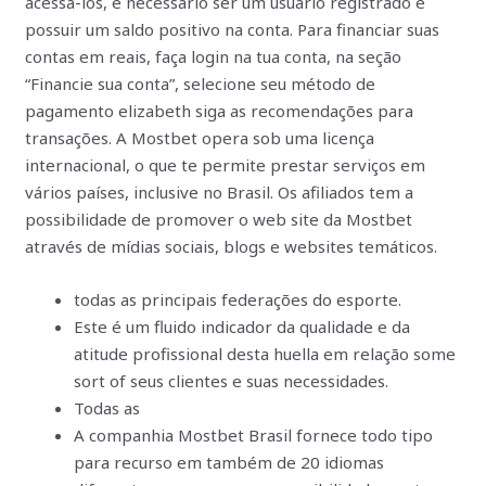
acessá-los, é necessário ser um usuário registrado e
possuir um saldo positivo na conta. Para financiar suas
contas em reais, faça login na tua conta, na seção
“Financie sua conta”, selecione seu método de
pagamento elizabeth siga as recomendações para
transações. A Mostbet opera sob uma licença
internacional, o que te permite prestar serviços em
vários países, inclusive no Brasil. Os afiliados tem a
possibilidade de promover o web site da Mostbet
através de mídias sociais, blogs e websites temáticos.
todas as principais federações do esporte.
Este é um fluido indicador da qualidade e da
atitude profissional desta huella em relação some
sort of seus clientes e suas necessidades.
Todas as
A companhia Mostbet Brasil fornece todo tipo
para recurso em também de 20 idiomas