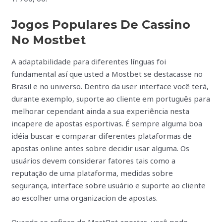
Jogos Populares De Cassino
No Mostbet
A adaptabilidade para diferentes línguas foi
fundamental así que usted a Mostbet se destacasse no
Brasil e no universo. Dentro da user interface você terá,
durante exemplo, suporte ao cliente em português para
melhorar cependant ainda a sua experiência nesta
incapere de apostas esportivas. É sempre alguma boa
idéia buscar e comparar diferentes plataformas de
apostas online antes sobre decidir usar alguma. Os
usuários devem considerar fatores tais como a
reputação de uma plataforma, medidas sobre
segurança, interface sobre usuário e suporte ao cliente
ao escolher uma organizacion de apostas.