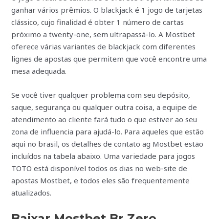
ganhar vários prêmios. O blackjack é 1 jogo de tarjetas
clássico, cujo finalidad é obter 1 número de cartas
próximo a twenty-one, sem ultrapassá-lo. A Mostbet
oferece várias variantes de blackjack com diferentes
lignes de apostas que permitem que você encontre uma
mesa adequada.
Se você tiver qualquer problema com seu depósito,
saque, segurança ou qualquer outra coisa, a equipe de
atendimento ao cliente fará tudo o que estiver ao seu
zona de influencia para ajudá-lo. Para aqueles que estão
aqui no brasil, os detalhes de contato ag Mostbet estão
incluídos na tabela abaixo. Uma variedade para jogos
TOTO está disponível todos os dias no web-site de
apostas Mostbet, e todos eles são frequentemente
atualizados.
Baixar Mostbet Br Zero