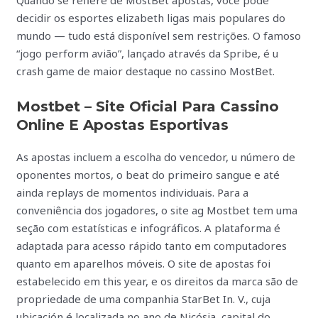
Quando se refiere de MostBet apostas, você pode
decidir os esportes elizabeth ligas mais populares do
mundo — tudo está disponível sem restrições. O famoso
“jogo perform avião”, lançado através da Spribe, é u
crash game de maior destaque no cassino MostBet.
Mostbet – Site Oficial Para Cassino
Online E Apostas Esportivas
As apostas incluem a escolha do vencedor, u número de
oponentes mortos, o beat do primeiro sangue e até
ainda replays de momentos individuais. Para a
conveniência dos jogadores, o site ag Mostbet tem uma
seção com estatísticas e infográficos. A plataforma é
adaptada para acesso rápido tanto em computadores
quanto em aparelhos móveis. O site de apostas foi
estabelecido em this year, e os direitos da marca são de
propriedade de uma companhia StarBet In. V., cuja
ubicación é localizada no ano de Nicósia, capital do