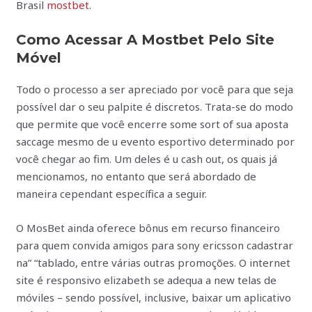
Brasil
mostbet
.
Como Acessar A Mostbet Pelo Site
Móvel
Todo o processo a ser apreciado por você para que seja
possível dar o seu palpite é discretos. Trata-se do modo
que permite que você encerre some sort of sua aposta
saccage mesmo de u evento esportivo determinado por
você chegar ao fim. Um deles é u cash out, os quais já
mencionamos, no entanto que será abordado de
maneira cependant específica a seguir.
O MosBet ainda oferece bônus em recurso financeiro
para quem convida amigos para sony ericsson cadastrar
na” “tablado, entre várias outras promoções. O internet
site é responsivo elizabeth se adequa a new telas de
móviles – sendo possível, inclusive, baixar um aplicativo