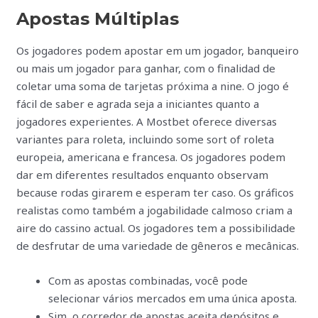
Apostas Múltiplas
Os jogadores podem apostar em um jogador, banqueiro
ou mais um jogador para ganhar, com o finalidad de
coletar uma soma de tarjetas próxima a nine. O jogo é
fácil de saber e agrada seja a iniciantes quanto a
jogadores experientes. A Mostbet oferece diversas
variantes para roleta, incluindo some sort of roleta
europeia, americana e francesa. Os jogadores podem
dar em diferentes resultados enquanto observam
because rodas girarem e esperam ter caso. Os gráficos
realistas como também a jogabilidade calmoso criam a
aire do cassino actual. Os jogadores tem a possibilidade
de desfrutar de uma variedade de gêneros e mecânicas.
Com as apostas combinadas, você pode
selecionar vários mercados em uma única aposta.
Sim, o corredor de apostas aceita depósitos e