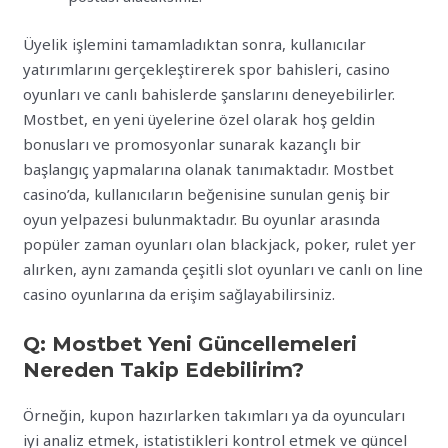
Üyelik işlemini tamamladıktan sonra, kullanıcılar
yatırımlarını gerçekleştirerek spor bahisleri, casino
oyunları ve canlı bahislerde şanslarını deneyebilirler.
Mostbet, en yeni üyelerine özel olarak hoş geldin
bonusları ve promosyonlar sunarak kazançlı bir
başlangıç yapmalarına olanak tanımaktadır. Mostbet
casino’da, kullanıcıların beğenisine sunulan geniş bir
oyun yelpazesi bulunmaktadır. Bu oyunlar arasında
popüler zaman oyunları olan blackjack, poker, rulet yer
alırken, aynı zamanda çeşitli slot oyunları ve canlı on line
casino oyunlarına da erişim sağlayabilirsiniz.
Q: Mostbet Yeni Güncellemeleri
Nereden Takip Edebilirim?
Örneğin, kupon hazırlarken takımları ya da oyuncuları
iyi analiz etmek, istatistikleri kontrol etmek ve güncel