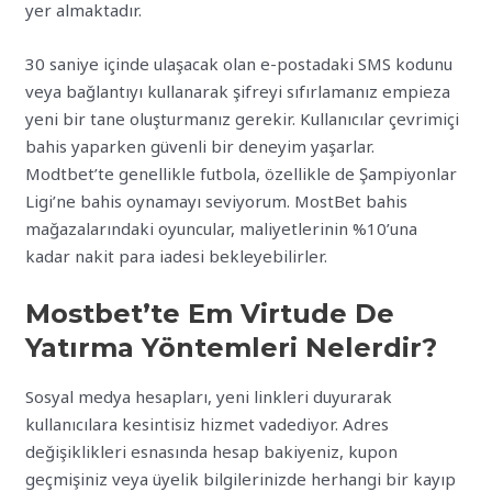
yer almaktadır.
30 saniye içinde ulaşacak olan e-postadaki SMS kodunu
veya bağlantıyı kullanarak şifreyi sıfırlamanız empieza
yeni bir tane oluşturmanız gerekir. Kullanıcılar çevrimiçi
bahis yaparken güvenli bir deneyim yaşarlar.
Modtbet’te genellikle futbola, özellikle de Şampiyonlar
Ligi’ne bahis oynamayı seviyorum. MostBet bahis
mağazalarındaki oyuncular, maliyetlerinin %10’una
kadar nakit para iadesi bekleyebilirler.
Mostbet’te Em Virtude De
Yatırma Yöntemleri Nelerdir?
Sosyal medya hesapları, yeni linkleri duyurarak
kullanıcılara kesintisiz hizmet vadediyor. Adres
değişiklikleri esnasında hesap bakiyeniz, kupon
geçmişiniz veya üyelik bilgilerinizde herhangi bir kayıp