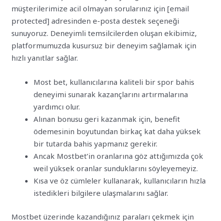
müşterilerimize acil olmayan sorularınız için [email
protected] adresinden e-posta destek seçeneği
sunuyoruz. Deneyimli temsilcilerden oluşan ekibimiz,
platformumuzda kusursuz bir deneyim sağlamak için
hızlı yanıtlar sağlar.
Most bet, kullanıcılarına kaliteli bir spor bahis
deneyimi sunarak kazançlarını artırmalarına
yardımcı olur.
Alınan bonusu geri kazanmak için, benefit
ödemesinin boyutundan birkaç kat daha yüksek
bir tutarda bahis yapmanız gerekir.
Ancak Mostbet’in oranlarına göz attığımızda çok
weil yüksek oranlar sunduklarını söyleyemeyiz.
Kısa ve öz cümleler kullanarak, kullanıcıların hızla
istedikleri bilgilere ulaşmalarını sağlar.
Mostbet üzerinde kazandığınız paraları çekmek için