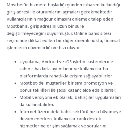
Mostbet’in hizmete başladığı günden itibaren kullandığı
giriş adresi ile oturumlarını açmaları gerekmektedir.
Kullanıcılarının mağdur olmasını önlemek talep eden
Mostbahis, giriş adresini uzun bir süre
değiştirmeyeceğini duyurmuştur. Online bahis sitesi
seçiminde dikkat edilen bir diğer önemli nokta, finansal
işlemlerin güvenilirliği ve hızı oluyor.
Uygulama, Android ve iOS işletim sistemlerine
sahip cihazlarla uyumludur ve kullanıcılar bu
platformlarda rahatlıkla erişim sağlayabilirler.
Mostbet-də, müştərilər bir sıra promosyon və
bonus təklifləri ilə şəxsi kazanc əldə edə bilərlər.
Mobil versiyona ek olarak, bahisçiler uygulamaları
da kullanabilirler.
İnternet üzerindeki bahis sektörü hızla büyümeye
devam ederken, kullanıcılar canlı destek
hizmetlerine erişim sağlamak ve sorularını