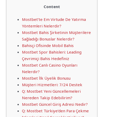
Content
Mostbet’te Em Virtude De Yatırma
Yöntemleri Nelerdir?
Mostbet Bahis Şirketinin Müşterilere
Sağladığı Bonuslar Nelerdir?
Bahisçi Ofisinde Mobil Bahis
Mostbet Spor Bahisleri: Leading
Çevrimiçi Bahis Hedefiniz
Mostbet Canlı Casino Oyunları
Nelerdir?
Mostbet İlk Üyelik Bonusu
Müşteri Hizmetleri: 7/24 Destek
Q: Mostbet Yeni Güncellemeleri
Nereden Takip Edebilirim?
Mostbet Güncel Giriş Adresi Nedir?
Q: Mostbet Türkiye’den Para Çekme