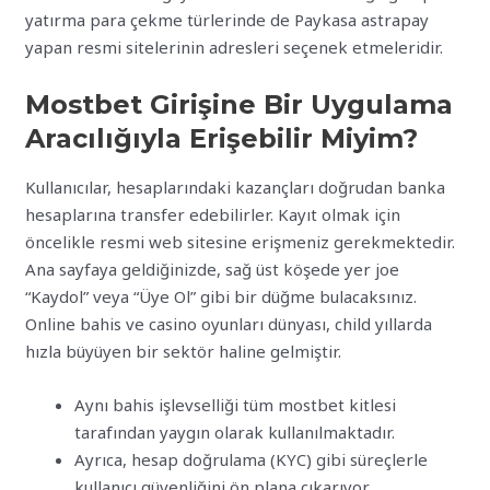
yatırma para çekme türlerinde de Paykasa astrapay
yapan resmi sitelerinin adresleri seçenek etmeleridir.
Mostbet Girişine Bir Uygulama
Aracılığıyla Erişebilir Miyim?
Kullanıcılar, hesaplarındaki kazançları doğrudan banka
hesaplarına transfer edebilirler. Kayıt olmak için
öncelikle resmi web sitesine erişmeniz gerekmektedir.
Ana sayfaya geldiğinizde, sağ üst köşede yer joe
“Kaydol” veya “Üye Ol” gibi bir düğme bulacaksınız.
Online bahis ve casino oyunları dünyası, child yıllarda
hızla büyüyen bir sektör haline gelmiştir.
Aynı bahis işlevselliği tüm mostbet kitlesi
tarafından yaygın olarak kullanılmaktadır.
Ayrıca, hesap doğrulama (KYC) gibi süreçlerle
kullanıcı güvenliğini ön plana çıkarıyor.