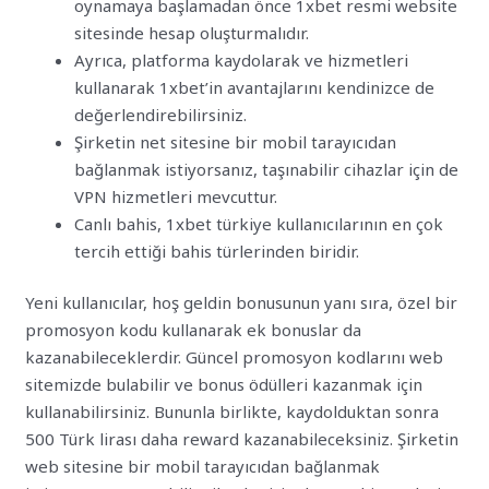
oynamaya başlamadan önce 1xbet resmi website
sitesinde hesap oluşturmalıdır.
Ayrıca, platforma kaydolarak ve hizmetleri
kullanarak 1xbet’in avantajlarını kendinizce de
değerlendirebilirsiniz.
Şirketin net sitesine bir mobil tarayıcıdan
bağlanmak istiyorsanız, taşınabilir cihazlar için de
VPN hizmetleri mevcuttur.
Canlı bahis, 1xbet türkiye kullanıcılarının en çok
tercih ettiği bahis türlerinden biridir.
Yeni kullanıcılar, hoş geldin bonusunun yanı sıra, özel bir
promosyon kodu kullanarak ek bonuslar da
kazanabileceklerdir. Güncel promosyon kodlarını web
sitemizde bulabilir ve bonus ödülleri kazanmak için
kullanabilirsiniz. Bununla birlikte, kaydolduktan sonra
500 Türk lirası daha reward kazanabileceksiniz. Şirketin
web sitesine bir mobil tarayıcıdan bağlanmak