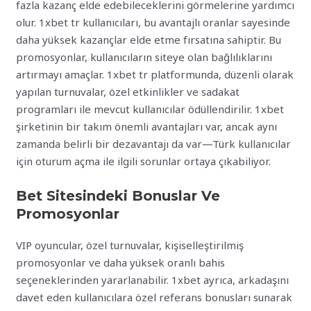
fazla kazanç elde edebileceklerini görmelerine yardımcı
olur. 1xbet tr kullanıcıları, bu avantajlı oranlar sayesinde
daha yüksek kazançlar elde etme fırsatına sahiptir. Bu
promosyonlar, kullanıcıların siteye olan bağlılıklarını
artırmayı amaçlar. 1xbet tr platformunda, düzenli olarak
yapılan turnuvalar, özel etkinlikler ve sadakat
programları ile mevcut kullanıcılar ödüllendirilir. 1xbet
şirketinin bir takım önemli avantajları var, ancak aynı
zamanda belirli bir dezavantajı da var—Türk kullanıcılar
için oturum açma ile ilgili sorunlar ortaya çıkabiliyor.
Bet Sitesindeki Bonuslar Ve
Promosyonlar
VIP oyuncular, özel turnuvalar, kişiselleştirilmiş
promosyonlar ve daha yüksek oranlı bahis
seçeneklerinden yararlanabilir. 1xbet ayrıca, arkadaşını
davet eden kullanıcılara özel referans bonusları sunarak