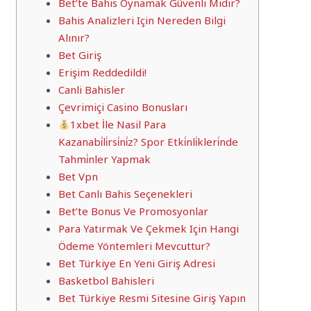
Bet’te Bahis Oynamak Güvenli Midir?
Bahis Analizleri Için Nereden Bilgi
Alınır?
Bet Giriş
Erişim Reddedildi!
Canli Bahisler
Çevrimiçi Casino Bonusları
1xbet İle Nasil Para
Kazanabi̇li̇rsi̇ni̇z? Spor Etki̇nli̇kleri̇nde
Tahmi̇nler Yapmak
Bet Vpn
Bet Canlı Bahis Seçenekleri
Bet’te Bonus Ve Promosyonlar
Para Yatırmak Ve Çekmek Için Hangi
Ödeme Yöntemleri Mevcuttur?
Bet Türkiye En Yeni Giriş Adresi
Basketbol Bahisleri
Bet Türkiye Resmi Sitesine Giriş Yapın