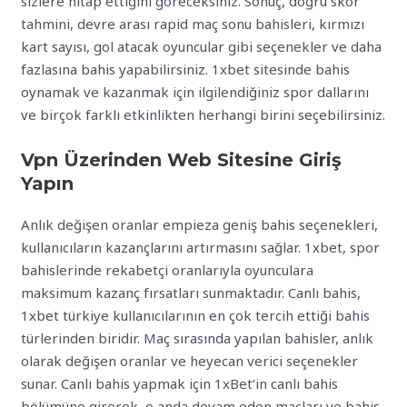
sizlere hitap ettiğini göreceksiniz. Sonuç, doğru skor
tahmini, devre arası rapid maç sonu bahisleri, kırmızı
kart sayısı, gol atacak oyuncular gibi seçenekler ve daha
fazlasına bahis yapabilirsiniz. 1xbet sitesinde bahis
oynamak ve kazanmak için ilgilendiğiniz spor dallarını
ve birçok farklı etkinlikten herhangi birini seçebilirsiniz.
Vpn Üzerinden Web Sitesine Giriş
Yapın
Anlık değişen oranlar empieza geniş bahis seçenekleri,
kullanıcıların kazançlarını artırmasını sağlar. 1xbet, spor
bahislerinde rekabetçi oranlarıyla oyunculara
maksimum kazanç fırsatları sunmaktadır. Canlı bahis,
1xbet türkiye kullanıcılarının en çok tercih ettiği bahis
türlerinden biridir. Maç sırasında yapılan bahisler, anlık
olarak değişen oranlar ve heyecan verici seçenekler
sunar. Canlı bahis yapmak için 1xBet’in canlı bahis
bölümüne girerek, o anda devam eden maçları ve bahis