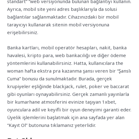
standart” “web versiyonunda bulunan bağlantıyı kullanın.
Ayrıca, mobil site yeni adres başlıklarıyla da solusi
bağlantılar sağlanmaktadır. Cihazınızdaki bir mobil
tarayıcıyı kullanarak sitenin mobil versiyonuna
erişebilirsiniz.
Banka kartları, mobil operatör hesapları, nakit, banka
havalesi, kripto para, web bankacılığı ve diğer ödeme
yöntemlerini kullanabilirsiniz. Hatta, kullanıcılara the
woman hafta ekstra pra kazanma şansı veren bir “Şanslı
Cuma” bonusu da sunulmaktadır. Burada, gerçek
krupiyeler eşliğinde blackjack, rulet, poker ve baccarat
gibi oyunları oynayabilirsiniz. Gerçek zamanlı yayınlarla
bir kumarhane atmosferini evinize taşıyan 1xbet,
oyunculara adil ve keyifli bir oyun deneyimi garanti eder.
Üyelik işlemlerini başlatmak için ana sayfada yer alan
“Kayıt Ol” butonuna tıklamanız yeterlidir.