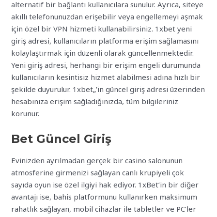
alternatif bir bağlantı kullanıcılara sunulur. Ayrıca, siteye
akıllı telefonunuzdan erişebilir veya engellemeyi aşmak
için özel bir VPN hizmeti kullanabilirsiniz. 1xbet yeni
giriş adresi, kullanıcıların platforma erişim sağlamasını
kolaylaştırmak için düzenli olarak güncellenmektedir.
Yeni giriş adresi, herhangi bir erişim engeli durumunda
kullanıcıların kesintisiz hizmet alabilmesi adına hızlı bir
şekilde duyurulur. 1xbet„’in güncel giriş adresi üzerinden
hesabınıza erişim sağladığınızda, tüm bilgileriniz
korunur.
Bet Güncel Giriş
Evinizden ayrılmadan gerçek bir casino salonunun
atmosferine girmenizi sağlayan canlı krupiyeli çok
sayıda oyun ise özel ilgiyi hak ediyor. 1xBet’in bir diğer
avantajı ise, bahis platformunu kullanırken maksimum
rahatlık sağlayan, mobil cihazlar ile tabletler ve PC’ler