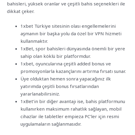
bahisleri, yüksek oranlar ve çeşitli bahis seçenekleri ile
dikkat çeker.
1xbet Türkiye sitesinin olası engellemelerini
aşmanın bir başka yolu da özel bir VPN hizmeti
kullanmaktır.
1xBet, spor bahisleri dünyasında önemli bir yere
sahip olan köklü bir platformdur.
1xbet, oyuncularına çeşitli added bonus ve
promosyonlarla kazançlarını artırma fırsatı sunar.
Üye olduktan hemen sonra yapacağınız ilk
yatırımda çeşitli bonus fırsatlarından
yararlanabilirsiniz.
1xBet’in bir diğer avantajı ise, bahis platformunu
kullanırken maksimum rahatlık sağlayan, mobil
cihazlar ile tabletler empieza PC’ler için resmi
uygulamaların sağlanmasıdır.