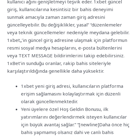
kullanıcı ağını genişletmeyi teşvik eder. 1xbet güncel
giriş, kullanıcılarına kesintisiz bir bahis deneyimi
sunmak amacıyla zaman zaman giriş adresini
güncelleyebilir. Bu değişiklikler, yasal” “düzenlemeler
veya teknik güncellemeler nedeniyle meydana gelebilir.
1xbet„’in güncel giriş adresine ulaşmak için platformun
resmi sosyal medya hesaplarını, e-posta bültenlerini
veya TEXT MESSAGE bildirimlerini takip edebilirsiniz.
1xBet’in sunduğu oranlar, rakip bahis siteleriyle
karşılaştırıldığında genellikle daha yüksektir.
1xbet yeni giriş adresi, kullanıcıların platforma
erişim sağlamasını kolaylaştırmak için düzenli
olarak güncellenmektedir.
Yeni üyelere özel Hoş Geldin Bonusu, ilk
yatırımlarını değerlendirmek isteyen kullanıcılar
için büyük avantaj sağlar.” “[newline]Daha önce hiç
bahis yapmamış olsanız dahi ve canlı bahis