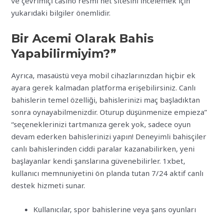
ve çevrimiçi casino resmi net sitesini incelemek için
yukarıdaki bilgiler önemlidir.
Bir Acemi Olarak Bahis
Yapabilirmiyim?”
Ayrıca, masaüstü veya mobil cihazlarınızdan hiçbir ek
ayara gerek kalmadan platforma erişebilirsiniz. Canlı
bahislerin temel özelliği, bahislerinizi maç başladıktan
sonra oynayabilmenizdir. Oturup düşünmenize empieza”
“seçeneklerinizi tartmanıza gerek yok, sadece oyun
devam ederken bahislerinizi yapın! Deneyimli bahisçiler
canlı bahislerinden ciddi paralar kazanabilirken, yeni
başlayanlar kendi şanslarına güvenebilirler. 1xbet,
kullanıcı memnuniyetini ön planda tutan 7/24 aktif canlı
destek hizmeti sunar.
Kullanıcılar, spor bahislerine veya şans oyunları