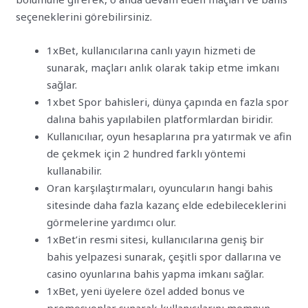
seçeneklerini görebilirsiniz.
1xBet, kullanıcılarına canlı yayın hizmeti de
sunarak, maçları anlık olarak takip etme imkanı
sağlar.
1xbet Spor bahisleri, dünya çapında en fazla spor
dalına bahis yapılabilen platformlardan biridir.
Kullanıcılıar, oyun hesaplarına pra yatırmak ve afin
de çekmek için 2 hundred farklı yöntemi
kullanabilir.
Oran karşılaştırmaları, oyuncuların hangi bahis
sitesinde daha fazla kazanç elde edebileceklerini
görmelerine yardımcı olur.
1xBet’in resmi sitesi, kullanıcılarına geniş bir
bahis yelpazesi sunarak, çeşitli spor dallarına ve
casino oyunlarına bahis yapma imkanı sağlar.
1xBet, yeni üyelere özel added bonus ve