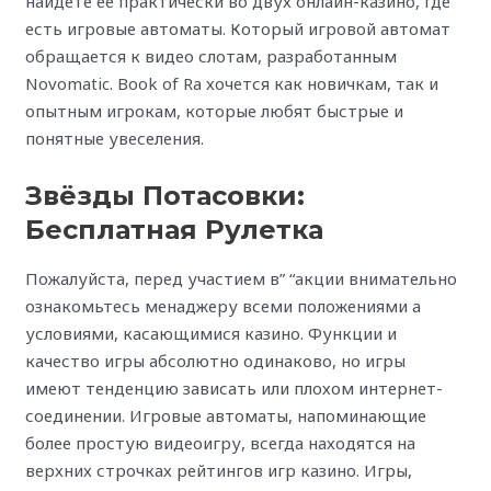
найдете ее практически во двух онлайн-казино, где
есть игровые автоматы. Который игровой автомат
обращается к видео слотам, разработанным
Novomatic. Book of Ra хочется как новичкам, так и
опытным игрокам, которые любят быстрые и
понятные увеселения.
Звёзды Потасовки:
Бесплатная Рулетка
Пожалуйста, перед участием в” “акции внимательно
ознакомьтесь менаджеру всеми положениями а
условиями, касающимися казино. Функции и
качество игры абсолютно одинаково, но игры
имеют тенденцию зависать или плохом интернет-
соединении. Игровые автоматы, напоминающие
более простую видеоигру, всегда находятся на
верхних строчках рейтингов игр казино. Игры,