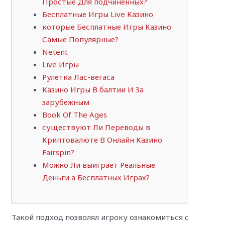
Простые Для подчиненных?
Бесплатные Игры Live Казино
которые Бесплатные Игры Казино
Самые Популярные?
Netent
Live Игры
Рулетка Лас-вегаса
Казино Игры В балтии И За
зарубежным
Book Of The Ages
существуют Ли Переводы в
Криптовалюте В Онлайн Казино
Fairspin?
Можно Ли выиграет Реальные
Деньги а Бесплатных Играх?
Такой подход позволял игроку ознакомиться с