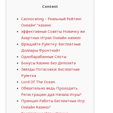
Content
Casinorating – Реальный Рейтинг
Онлайн” “казино
эффективные Советы Новичку же
Азартных Играх Онлайн-казино
Вращайте Рулетку: Бесплатные
Доллары Фронтнайт
Однобарабанные Слоты
Бонусы Казино Без Депозита
Звёзды Потасовки: Бесплатная
Рулетка
Lord Of The Ocean
Обязательно ведь Проходить
Регистрацию ддя Начала Игры?
Принцип Работы Бесплатных Игр
Онлайн Казино?