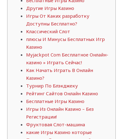
Бесплатные Игры Казино
Другие Игры Казино
Игры От Каких разработку
Доступны Бесплатно?
Классический Слот
плюсы И Минусы Бесплатных Игр
Казино
Myjackpot Com Бесплатное Онлайн-
казино » Играть Сейчас!
Как Начать Играть В Онлайн
Казино?
Турнир По Блэкджеку
Рейтинг Сайтов Онлайн Казино
Бесплатные Игры Казино
Игры Из Онлайн Казино – Без
Регистрации!
Фруктовая Слот-машина
какие Игры Казино которые