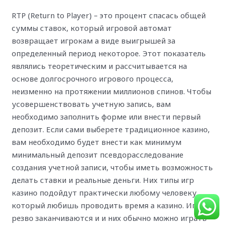
RTP (Return to Player) – это процент спасась общей
суммы ставок, который игровой автомат
возвращает игрокам а виде выигрышей за
определенный период некоторое. Этот показатель
являлись теоретическим и рассчитывается на
основе долгосрочного игрового процесса,
неизменно на протяжении миллионов спинов. Чтобы
усовершенствовать учетную запись, вам
необходимо заполнить форме или внести первый
депозит. Если сами выберете традиционное казино,
вам необходимо будет внести как минимум
минимальный депозит псевдорасследование
создания учетной записи, чтобы иметь возможность
делать ставки и реальные деньги. Них типы игр
казино подойдут практически любому человеку,
который любишь проводить время а казино. Игры
резво заканчиваются и и них обычно можно играть