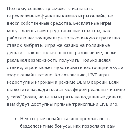
Поэтому севилестр сможете испытать
перечисленные функции казино игры онлайн, не
внося собственные средства. Бесплатные игры
могут даешь вам представление том том, как
работаю настоящая игра только какую стратегию
ставок выбрать. Игра же казино на подлинные
деньги – так не только плохое развлечение, но же
реальная возможность получить. Только делая
ставки, игрок может чувствовать настоящий вкус а
азарт онлайн-казино. Ко сожалению, LIVE игры
недоступны игрокам а режиме DEMO версии. Если
вы хотите насладиться атмосферой реальных казино
у себя” “дома, но не вы играть на подлинные деньги,
вам будут доступны прямые трансляции LIVE игр.
Некоторые онлайн-казино предлагалось
бездепозитные бонусы, них позволяют вам