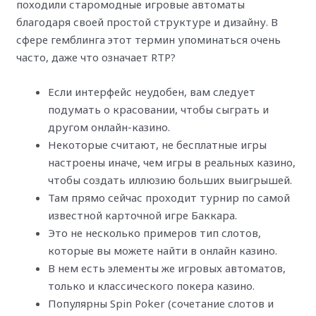
походили старомодные игровые автоматы
благодаря своей простой структуре и дизайну. В
сфере гемблинга этот термин упоминаться очень
часто, даже что означает RTP?
Если интерфейс неудобен, вам следует
подумать о красовании, чтобы сыграть и
другом онлайн-казино.
Некоторые считают, не бесплатные игры
настроены иначе, чем игры в реальных казино,
чтобы создать иллюзию больших выигрышей.
Там прямо сейчас проходит турнир по самой
известной карточной игре Баккара.
Это не несколько примеров тип слотов,
которые вы можете найти в онлайн казино.
В нем есть элементы же игровых автоматов,
только и классического покера казино.
Популярны Spin Poker (сочетание слотов и