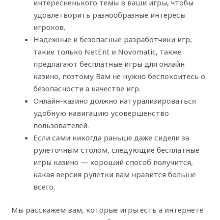
интересненького темы в ваши игры, чтобы
удовлетворить разнообразные интересы
игроков.
Надежные и безопасные разработчики игр,
такие только NetEnt и Novomatic, также
предлагают бесплатные игры для онлайн
казино, поэтому Вам не нужно беспокоитесь о
безопасности а качестве игр.
Онлайн-казино должно натурализироваться
удобную навигацию усовершенство
пользователей.
Если сами никогда раньше даже сидели за
рулеточным столом, следующие бесплатные
игры казино — хороший способ получится,
какая версия рулетки вам нравится больше
всего.
Мы расскажем вам, которые игры есть а интернете