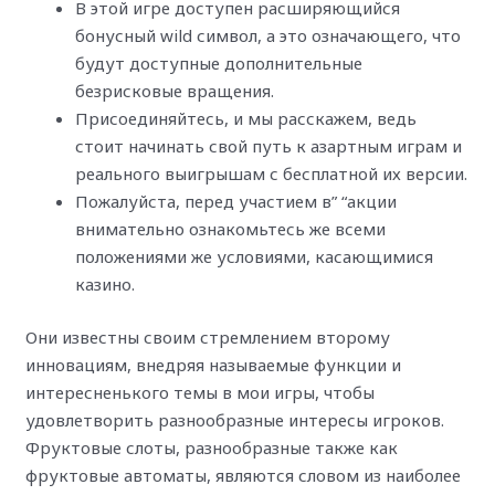
В этой игре доступен расширяющийся
бонусный wild символ, а это означающего, что
будут доступные дополнительные
безрисковые вращения.
Присоединяйтесь, и мы расскажем, ведь
стоит начинать свой путь к азартным играм и
реального выигрышам с бесплатной их версии.
Пожалуйста, перед участием в” “акции
внимательно ознакомьтесь же всеми
положениями же условиями, касающимися
казино.
Они известны своим стремлением второму
инновациям, внедряя называемые функции и
интересненького темы в мои игры, чтобы
удовлетворить разнообразные интересы игроков.
Фруктовые слоты, разнообразные также как
фруктовые автоматы, являются словом из наиболее