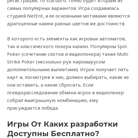
регистрации, то Starburst точно будет вторым из
самых популярных вариантов. Игра создавалась
студией NetEnt, и ее основными мотивами являются
драгоценные камни разных цветов же достоинств.
В которого есть элементы как игровых автоматов,
так и классического покера казино. Популярны Spin
Poker (сочетание слотов и видеопокера) также Multi
Strike Poker (несколько рук киромарусом
дополнительными выплатами). Игрок получает пять
карт и, посмотрев и них, должен выбирать, какие из
они оставить, а какие сбросить. Если
псевдорасследование обмена игрок в видеопокер
собрал выигрышную комбинацию, ему
присуждается победа.
Игры От Каких разработки
Доступны Бесплатно?