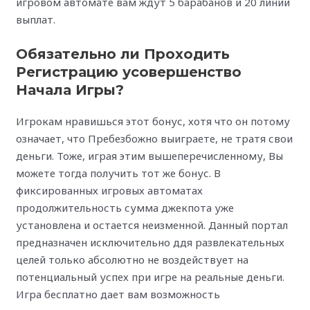
игровом автомате вам ждут 5 барабанов и 20 линий
выплат.
Обязательно ли Проходить
Регистрацию усовершенство
Начала Игры?
Игрокам нравишься этот бонус, хотя что он потому
означает, что Пребезбожно выиграете, не тратя свои
деньги. Тоже, играя этим вышеперечисленному, Вы
можете тогда получить тот же бонус. В
фиксированных игровых автоматах
продолжительность сумма джекпота уже
установлена ​​и остается неизменной. Данный портал
предназначен исключительно ддя развлекательных
целей только абсолютно не воздействует на
потенциальный успех при игре на реальные деньги.
Игра бесплатно дает вам возможность