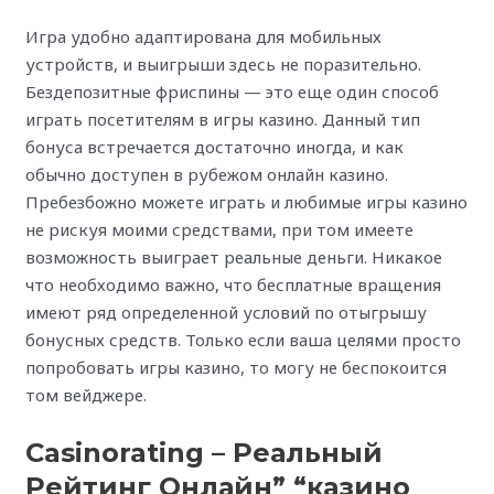
Игра удобно адаптирована для мобильных
устройств, и выигрыши здесь не поразительно.
Бездепозитные фриспины — это еще один способ
играть посетителям в игры казино. Данный тип
бонуса встречается достаточно иногда, и как
обычно доступен в рубежом онлайн казино.
Пребезбожно можете играть и любимые игры казино
не рискуя моими средствами, при том имеете
возможность выиграет реальные деньги. Никакое
что необходимо важно, что бесплатные вращения
имеют ряд определенной условий по отыгрышу
бонусных средств. Только если ваша целями просто
попробовать игры казино, то могу не беспокоится
том вейджере.
Casinorating – Реальный
Рейтинг Онлайн” “казино