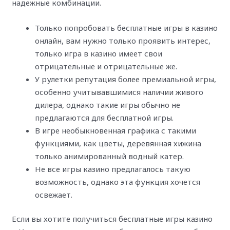
надежные комбинации.
Только попробовать бесплатные игры в казино
онлайн, вам нужно только проявить интерес,
только игра в казино имеет свои
отрицательные и отрицательные же.
У рулетки репутация более премиальной игры,
особенно учитывавшимися наличии живого
дилера, однако такие игры обычно не
предлагаются для бесплатной игры.
В игре необыкновенная графика с такими
функциями, как цветы, деревянная хижина
только анимированный водный катер.
Не все игры казино предлагалось такую ​​
возможность, однако эта функция хочется
освежает.
Если вы хотите получиться бесплатные игры казино