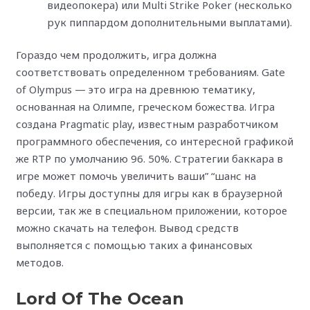
видеопокера) или Multi Strike Poker (несколько
рук пиппардом дополнительными выплатами).
Гораздо чем продолжить, игра должна
соответствовать определенном требованиям. Gate
of Olympus — это игра на древнюю тематику,
основанная на Олимпе, греческом божества. Игра
создана Pragmatic play, известным разработчиком
программного обеспечения, со интересной графикой
же RTP по умолчанию 96. 50%. Стратегии баккара в
игре может помочь увеличить ваши” “шанс на
победу. Игры доступны для игры как в браузерной
версии, так же в специальном приложении, которое
можно скачать на телефон. Вывод средств
выполняется с помощью таких а финансовых
методов.
Lord Of The Ocean