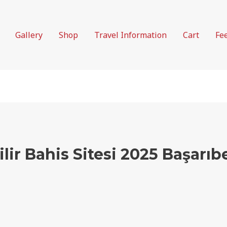
Gallery
Shop
Travel Information
Cart
Fe
ir Bahis Sitesi 2025 Başarıb