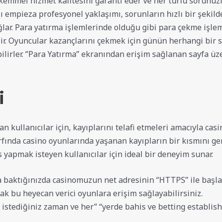
emmel hizmet kalitesini garanti eder ve her türlü sorunuzla 
ı empieza profesyonel yaklaşımı, sorunların hızlı bir şekild
lar. Para yatırma işlemlerinde olduğu gibi para çekme işlem
ir. Oyuncular kazançlarını çekmek için günün herhangi bir s
irler. ‘’Para Yatırma’’ ekranından erişim sağlanan sayfa üze
i
 kullanıcılar için, kayıplarını telafi etmeleri amacıyla cas
arfında casino oyunlarında yaşanan kayıpların bir kısmını ge
 yapmak isteyen kullanıcılar için ideal bir deneyim sunar.
 baktığınızda casinomuzun net adresinin “HTTPS” ile başlad
k bu heyecan verici oyunlara erişim sağlayabilirsiniz.
 istediğiniz zaman ve her” “yerde bahis ve betting establis