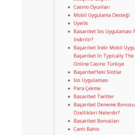
Casino Oyunları
Mobil Uygulama Desteği
Üyelik
Basarıbet Ios Uygulaması 
Indirilir?
Başarıbet Indir Mobil Uyg
Başarıbet In Typically The
Online Casino Türkiye
Başarıbet’teki Slotlar
Ios Uygulaması
Para Çekme
Basaribet Twitter
Başarıbet Deneme Bonusu
Özellikleri Nelerdir?
Basaribet Bonusları
Canlı Bahis