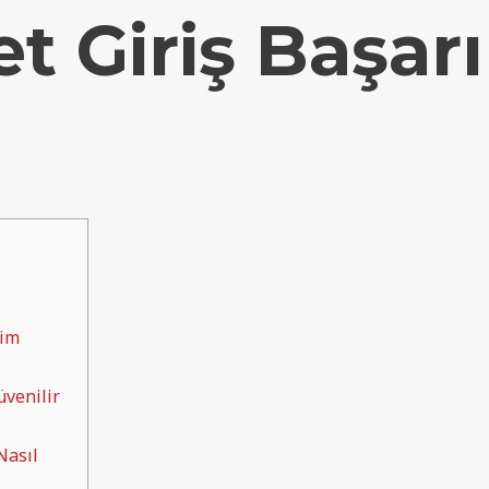
t Giriş Başar
şim
venilir
Nasıl