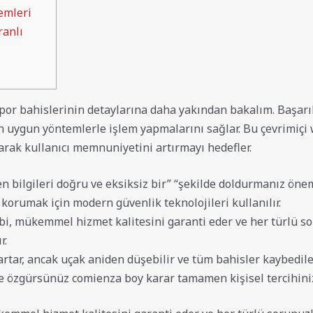
emleri
ranlı
por bahislerinin detaylarına daha yakından bakalım. Başarı
n uygun yöntemlerle işlem yapmalarını sağlar. Bu çevrimiçi 
arak kullanıcı memnuniyetini artırmayı hedefler.
n bilgileri doğru ve eksiksiz bir” “şekilde doldurmanız öneml
 korumak için modern güvenlik teknolojileri kullanılır.
bi, mükemmel hizmet kalitesini garanti eder ve her türlü so
r.
artar, ancak uçak aniden düşebilir ve tüm bahisler kaybedileb
te özgürsünüz comienza boy karar tamamen kişisel tercihiniz