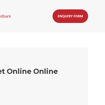
edback
ENQUIRY FORM
et Online Online