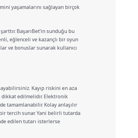
imini yaşamalarını sağlayan birçok
n şarttır. BaşarıBet’in sunduğu bu
enli, eğlenceli ve kazançlı bir oyun
nlar ve bonuslar sunarak kullanıcı
abilirsiniz. Kayıp riskini en aza
dikkat edilmelidir. Elektronik
de tamamlanabilir. Kolay anlaşılır
r tercih sunar. Yani belirli tutarda
de edilen tutarı isterlerse