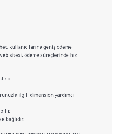
bet, kullanıcılarına geniş ödeme
web sitesi, ödeme süreçlerinde hız
idir.
runuzla ilgili dimension yardımcı
ilir.
e bağlıdır.