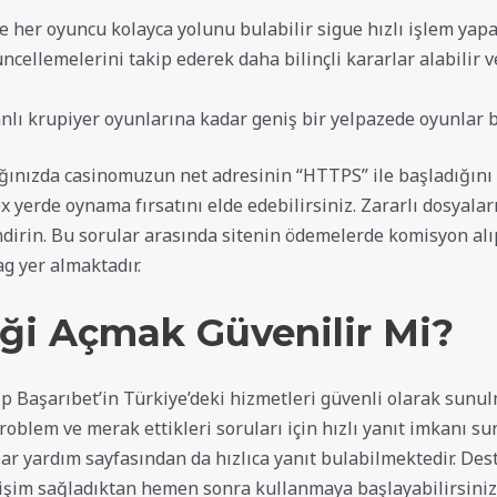
 her oyuncu kolayca yolunu bulabilir sigue hızlı işlem yapab
ncellemelerini takip ederek daha bilinçli kararlar alabilir v
nlı krupiyer oyunlarına kadar geniş bir yelpazede oyunlar bu
ınızda casinomuzun net adresinin “HTTPS” ile başladığını g
r ex yerde oynama fırsatını elde edebilirsiniz. Zararlı dosyal
ndirin. Bu sorular arasında sitenin ödemelerde komisyon alı
g yer almaktadır.
iği Açmak Güvenilir Mi?
ip Başarıbet’in Türkiye’deki hizmetleri güvenli olarak sunul
problem ve merak ettikleri soruları için hızlı yanıt imkanı s
ılar yardım sayfasından da hızlıca yanıt bulabilmektedir. De
erişim sağladıktan hemen sonra kullanmaya başlayabilirsini