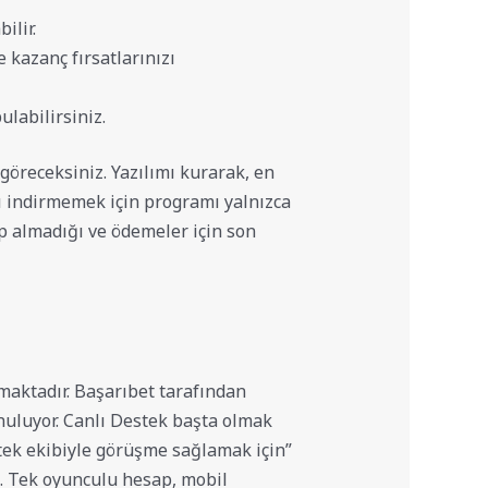
ilir.
e kazanç fırsatlarınızı
labilirsiniz.
öreceksiniz. Yazılımı kurarak, en
arı indirmemek için programı yalnızca
p almadığı ve ödemeler için son
maktadır. Başarıbet tarafından
unuluyor. Canlı Destek başta olmak
stek ekibiyle görüşme sağlamak için”
z. Tek oyunculu hesap, mobil