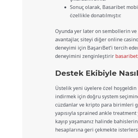
Sonuç olarak, Basaribet mobil
özellikle donatılmıştır.
Oyunda yer later on sembollerin ve k
avantajlar, siteyi diğer online casin
deneyimi için BaşarıBet’i tercih ed
deneyimini zenginleştirir
basaribet
Destek Ekibiyle Nasıl
Üstelik yeni üyelere özel hoşgeldi
indirmek için doğru system seçiminde
cüzdanlar ve kripto para birimleri g
yapısıyla sprained ankle treatment y
kayıp yaşamanız halinde bahisleriniz
hesaplarına geri çekmekte isterler