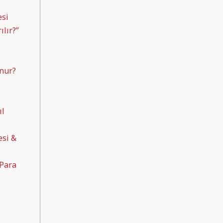
esi
ılır?”
unur?
ıl
esi &
 Para