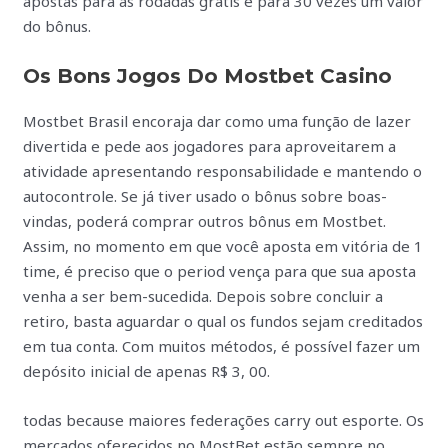
apostas para as rodadas grátis é para 30 vezes um valor
do bônus.
Os Bons Jogos Do Mostbet Casino
Mostbet Brasil encoraja dar como uma função de lazer
divertida e pede aos jogadores para aproveitarem a
atividade apresentando responsabilidade e mantendo o
autocontrole. Se já tiver usado o bônus sobre boas-
vindas, poderá comprar outros bônus em Mostbet.
Assim, no momento em que você aposta em vitória de 1
time, é preciso que o period vença para que sua aposta
venha a ser bem-sucedida. Depois sobre concluir a
retiro, basta aguardar o qual os fundos sejam creditados
em tua conta. Com muitos métodos, é possível fazer um
depósito inicial de apenas R$ 3, 00.
todas because maiores federações carry out esporte. Os
mercados oferecidos no MostBet estão sempre no