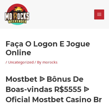
Skip
MAI
to
MEN
content
Faça O Logon E Jogue
Online
/
Uncategorized
/ By
morocks
Mostbet ᐉ Bônus De
Boas-vindas R$5555 ᐉ
Oficial Mostbet Casino Br