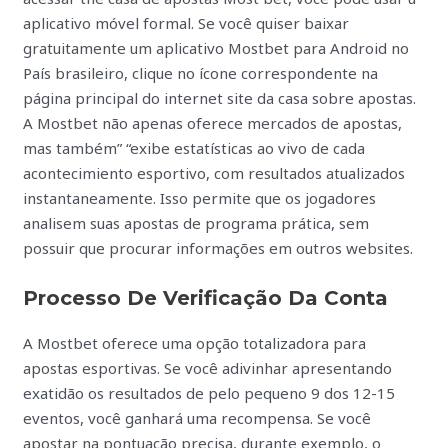
aplicativo móvel formal. Se você quiser baixar
gratuitamente um aplicativo Mostbet para Android no
País brasileiro, clique no ícone correspondente na
página principal do internet site da casa sobre apostas.
A Mostbet não apenas oferece mercados de apostas,
mas também” “exibe estatísticas ao vivo de cada
acontecimiento esportivo, com resultados atualizados
instantaneamente. Isso permite que os jogadores
analisem suas apostas de programa prática, sem
possuir que procurar informações em outros websites.
Processo De Verificação Da Conta
A Mostbet oferece uma opção totalizadora para
apostas esportivas. Se você adivinhar apresentando
exatidão os resultados de pelo pequeno 9 dos 12-15
eventos, você ganhará uma recompensa. Se você
apostar na pontuação precisa, durante exemplo, o