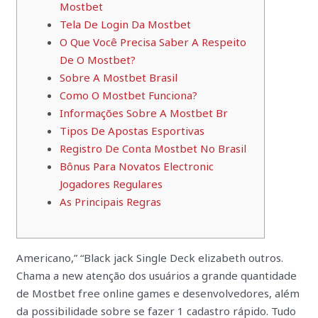
Mostbet
Tela De Login Da Mostbet
O Que Você Precisa Saber A Respeito
De O Mostbet?
Sobre A Mostbet Brasil
Como O Mostbet Funciona?
Informações Sobre A Mostbet Br
Tipos De Apostas Esportivas
Registro De Conta Mostbet No Brasil
Bônus Para Novatos Electronic
Jogadores Regulares
As Principais Regras
Americano,” “Black jack Single Deck elizabeth outros.
Chama a new atenção dos usuários a grande quantidade
de Mostbet free online games e desenvolvedores, além
da possibilidade sobre se fazer 1 cadastro rápido. Tudo