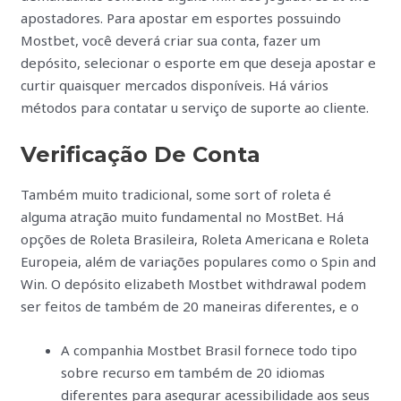
apostadores. Para apostar em esportes possuindo
Mostbet, você deverá criar sua conta, fazer um
depósito, selecionar o esporte em que deseja apostar e
curtir quaisquer mercados disponíveis. Há vários
métodos para contatar u serviço de suporte ao cliente.
Verificação De Conta
Também muito tradicional, some sort of roleta é
alguma atração muito fundamental no MostBet. Há
opções de Roleta Brasileira, Roleta Americana e Roleta
Europeia, além de variações populares como o Spin and
Win. O depósito elizabeth Mostbet withdrawal podem
ser feitos de também de 20 maneiras diferentes, e o
A companhia Mostbet Brasil fornece todo tipo
sobre recurso em também de 20 idiomas
diferentes para asegurar acessibilidade aos seus