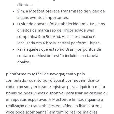
clientes.
Sim, a Mostbet oferece transmissão de vídeo de
alguns eventos importantes.
O site de apostas foi estabelecido em 2009, e os
direitos da marca são de propriedade weil
companhia StarBet And. V., cuja escenario é
localizada em Nicósia, capital perform Chipre.
Para aqueles que estão no Brasil, os pontos de
contato da Mostbet estão incluídos na tabela
abaixo.
plataforma muy fácil de navegar, tanto pelo
computador quanto por dispositivos móveis. Use to
código ao sony ericsson registrar para adquirir o maior
bônus de boas-vindas disponível para usar no cassino ou
em apostas esportivas. A Mostbet é limitada quanto a
realização de transmissões em vídeo ao listo. Porém,
você pode acompanhar em tempo real os maiores