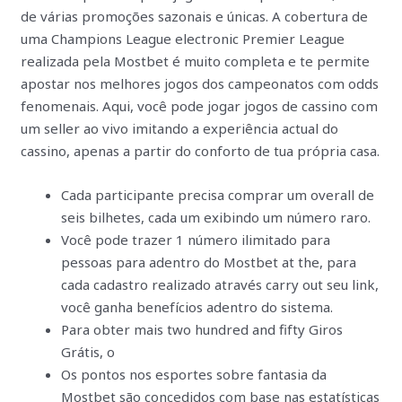
de várias promoções sazonais e únicas. A cobertura de
uma Champions League electronic Premier League
realizada pela Mostbet é muito completa e te permite
apostar nos melhores jogos dos campeonatos com odds
fenomenais. Aqui, você pode jogar jogos de cassino com
um seller ao vivo imitando a experiência actual do
cassino, apenas a partir do conforto de tua própria casa.
Cada participante precisa comprar um overall de
seis bilhetes, cada um exibindo um número raro.
Você pode trazer 1 número ilimitado para
pessoas para adentro do Mostbet at the, para
cada cadastro realizado através carry out seu link,
você ganha benefícios adentro do sistema.
Para obter mais two hundred and fifty Giros
Grátis, o
Os pontos nos esportes sobre fantasia da
Mostbet são concedidos com base nas estatísticas