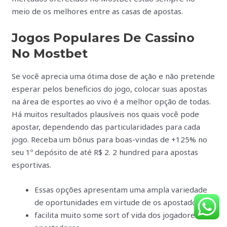
meio de os melhores entre as casas de apostas.
Jogos Populares De Cassino
No Mostbet
Se você aprecia uma ótima dose de ação e não pretende
esperar pelos beneficios do jogo, colocar suas apostas
na área de esportes ao vivo é a melhor opção de todas.
Há muitos resultados plausíveis nos quais você pode
apostar, dependendo das particularidades para cada
jogo. Receba um bônus para boas-vindas de +125% no
seu 1º depósito de até R$ 2. 2 hundred para apostas
esportivas.
Essas opções apresentam uma ampla variedade
de oportunidades em virtude de os apostadores.
facilita muito some sort of vida dos jogadores e