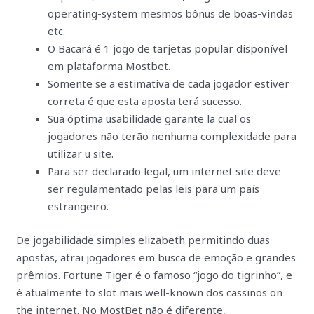
operating-system mesmos bônus de boas-vindas
etc.
O Bacará é 1 jogo de tarjetas popular disponível
em plataforma Mostbet.
Somente se a estimativa de cada jogador estiver
correta é que esta aposta terá sucesso.
Sua óptima usabilidade garante la cual os
jogadores não terão nenhuma complexidade para
utilizar u site.
Para ser declarado legal, um internet site deve
ser regulamentado pelas leis para um país
estrangeiro.
De jogabilidade simples elizabeth permitindo duas
apostas, atrai jogadores em busca de emoção e grandes
prêmios. Fortune Tiger é o famoso “jogo do tigrinho”, e
é atualmente to slot mais well-known dos cassinos on
the internet. No MostBet não é diferente,