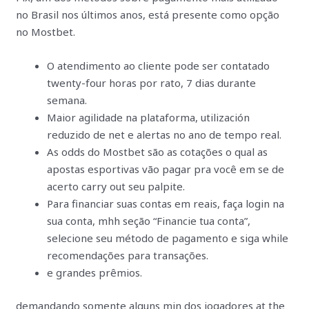
no Brasil nos últimos anos, está presente como opção
no Mostbet.
O atendimento ao cliente pode ser contatado
twenty-four horas por rato, 7 dias durante
semana.
Maior agilidade na plataforma, utilización
reduzido de net e alertas no ano de tempo real.
As odds do Mostbet são as cotações o qual as
apostas esportivas vão pagar pra você em se de
acerto carry out seu palpite.
Para financiar suas contas em reais, faça login na
sua conta, mhh seção “Financie tua conta”,
selecione seu método de pagamento e siga while
recomendações para transações.
e grandes prêmios.
demandando somente alguns min dos jogadores at the