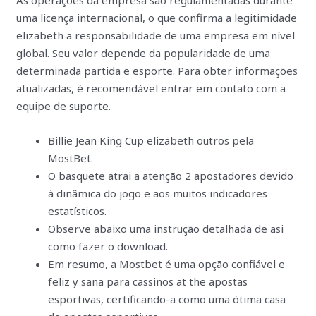
uma licença internacional, o que confirma a legitimidade
elizabeth a responsabilidade de uma empresa em nível
global. Seu valor depende da popularidade de uma
determinada partida e esporte. Para obter informações
atualizadas, é recomendável entrar em contato com a
equipe de suporte.
Billie Jean King Cup elizabeth outros pela
MostBet.
O basquete atrai a atenção 2 apostadores devido
à dinâmica do jogo e aos muitos indicadores
estatísticos.
Observe abaixo uma instrução detalhada de asi
como fazer o download.
Em resumo, a Mostbet é uma opção confiável e
feliz y sana para cassinos at the apostas
esportivas, certificando-a como uma ótima casa