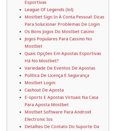
Esportivas
League Of Legends (lol)
Mostbet Sign In À Conta Pessoal: Dicas
Para Solucionar Problemas De Login
Os Bons Jogos Do Mostbet Casino
Jogos Populares Para Cassino No
Mostbet
Quais Opções Em Apostas Esportivas
Há No Mostbet?
Variedade De Eventos De Apostas
Política De Licença E Segurança
Mostbet Login:
Cashout De Aposta
E-sports E Apostas Virtuais Na Casa
Para Aposta Mostbet
Mostbet Software Para Android
Electronic Ios
Detalhes De Contato Do Suporte Da