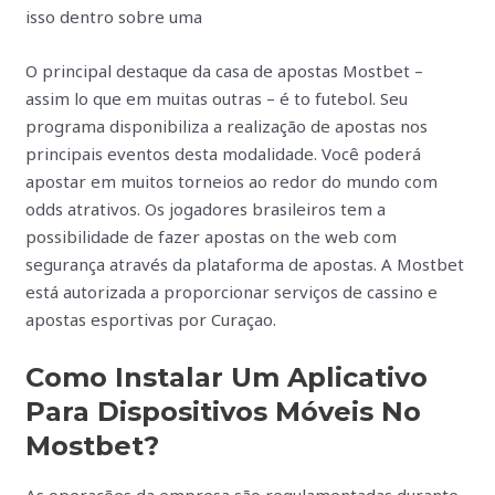
isso dentro sobre uma
O principal destaque da casa de apostas Mostbet –
assim lo que em muitas outras – é to futebol. Seu
programa disponibiliza a realização de apostas nos
principais eventos desta modalidade. Você poderá
apostar em muitos torneios ao redor do mundo com
odds atrativos. Os jogadores brasileiros tem a
possibilidade de fazer apostas on the web com
segurança através da plataforma de apostas. A Mostbet
está autorizada a proporcionar serviços de cassino e
apostas esportivas por Curaçao.
Como Instalar Um Aplicativo
Para Dispositivos Móveis No
Mostbet?
As operações da empresa são regulamentadas durante