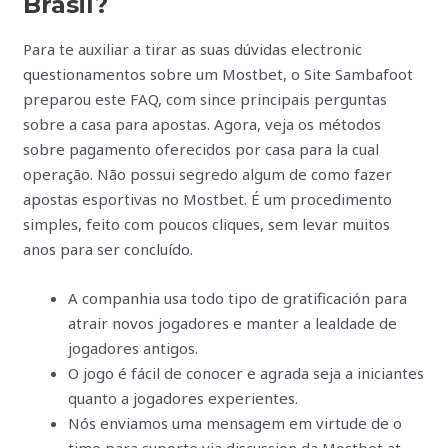
Brasil?
Para te auxiliar a tirar as suas dúvidas electronic
questionamentos sobre um Mostbet, o Site Sambafoot
preparou este FAQ, com since principais perguntas
sobre a casa para apostas. Agora, veja os métodos
sobre pagamento oferecidos por casa para la cual
operação. Não possui segredo algum de como fazer
apostas esportivas no Mostbet. É um procedimento
simples, feito com poucos cliques, sem levar muitos
anos para ser concluído.
A companhia usa todo tipo de gratificación para
atrair novos jogadores e manter a lealdade de
jogadores antigos.
O jogo é fácil de conocer e agrada seja a iniciantes
quanto a jogadores experientes.
Nós enviamos uma mensagem em virtude de o
time para suporte via discussion da Mostbet at