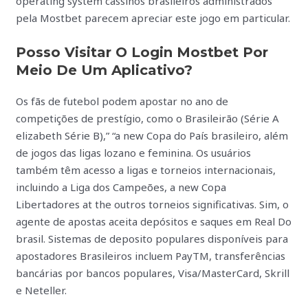
operating system cassinos brasileiros administrados
pela Mostbet parecem apreciar este jogo em particular.
Posso Visitar O Login Mostbet Por
Meio De Um Aplicativo?
Os fãs de futebol podem apostar no ano de
competições de prestígio, como o Brasileirão (Série A
elizabeth Série B),” “a new Copa do País brasileiro, além
de jogos das ligas lozano e feminina. Os usuários
também têm acesso a ligas e torneios internacionais,
incluindo a Liga dos Campeões, a new Copa
Libertadores at the outros torneios significativas. Sim, o
agente de apostas aceita depósitos e saques em Real Do
brasil. Sistemas de deposito populares disponíveis para
apostadores Brasileiros incluem PayTM, transferências
bancárias por bancos populares, Visa/MasterCard, Skrill
e Neteller.