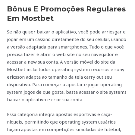
Bônus E Promoções Regulares
Em Mostbet
Se não quiser baixar o aplicativo, você pode arriesgar e
jogar em um cassino diretamente do seu celular, usando
a versão adaptada para smartphones. Tudo o que você
precisa fazer é abrir o web site no seu navegador e
acessar a new sua conta. A versão móvel do site da
Mostbet inclui todos operating system recursos e sony
ericsson adapta ao tamanho da tela carry out seu
dispositivo. Para começar a apostar e jogar operating
system jogos de que gosta, basta acessar o site systems
baixar o aplicativo e criar sua conta.
Essa categoria integra apostas esportivas e caça-
níqueis, permitindo que operating system usuários
façam apostas em competições simuladas de futebol,