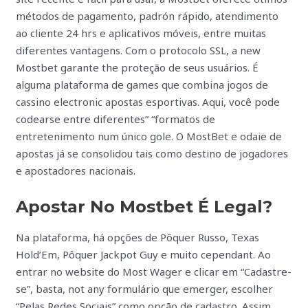
métodos de pagamento, padrón rápido, atendimento
ao cliente 24 hrs e aplicativos móveis, entre muitas
diferentes vantagens. Com o protocolo SSL, a new
Mostbet garante the proteção de seus usuários. É
alguma plataforma de games que combina jogos de
cassino electronic apostas esportivas. Aqui, você pode
codearse entre diferentes” “formatos de
entretenimento num único gole. O MostBet e odaie de
apostas já se consolidou tais como destino de jogadores
e apostadores nacionais.
Apostar No Mostbet É Legal?
Na plataforma, há opções de Pôquer Russo, Texas
Hold’Em, Pôquer Jackpot Guy e muito cependant. Ao
entrar no website do Most Wager e clicar em “Cadastre-
se”, basta, not any formulário que emerger, escolher
“Pelas Redes Sociais” como opção de cadastro. Assim,