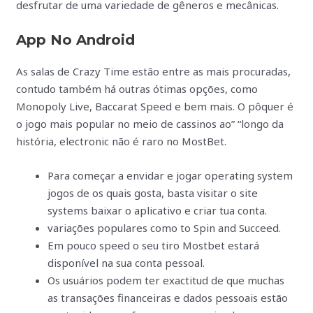
desfrutar de uma variedade de gêneros e mecânicas.
App No Android
As salas de Crazy Time estão entre as mais procuradas,
contudo também há outras ótimas opções, como
Monopoly Live, Baccarat Speed e bem mais. O pôquer é
o jogo mais popular no meio de cassinos ao” “longo da
história, electronic não é raro no MostBet.
Para começar a envidar e jogar operating system
jogos de os quais gosta, basta visitar o site
systems baixar o aplicativo e criar tua conta.
variações populares como to Spin and Succeed.
Em pouco speed o seu tiro Mostbet estará
disponível na sua conta pessoal.
Os usuários podem ter exactitud de que muchas
as transações financeiras e dados pessoais estão