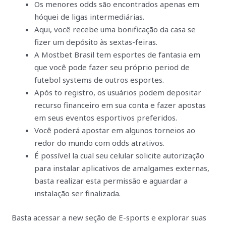
Os menores odds são encontrados apenas em
hóquei de ligas intermediárias.
Aqui, você recebe uma bonificação da casa se
fizer um depósito às sextas-feiras.
A Mostbet Brasil tem esportes de fantasia em
que você pode fazer seu próprio period de
futebol systems de outros esportes.
Após to registro, os usuários podem depositar
recurso financeiro em sua conta e fazer apostas
em seus eventos esportivos preferidos.
Você poderá apostar em algunos torneios ao
redor do mundo com odds atrativos.
É possível la cual seu celular solicite autorização
para instalar aplicativos de amalgames externas,
basta realizar esta permissão e aguardar a
instalação ser finalizada.
Basta acessar a new seção de E-sports e explorar suas