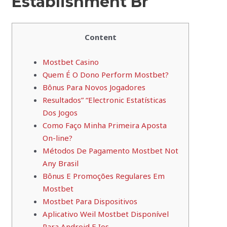
Establishment Br
Content
Mostbet Casino
Quem É O Dono Perform Mostbet?
Bônus Para Novos Jogadores
Resultados” “Electronic Estatísticas
Dos Jogos
Como Faço Minha Primeira Aposta
On-line?
Métodos De Pagamento Mostbet Not
Any Brasil
Bônus E Promoções Regulares Em
Mostbet
Mostbet Para Dispositivos
Aplicativo Weil Mostbet Disponível
Para Android E Ios