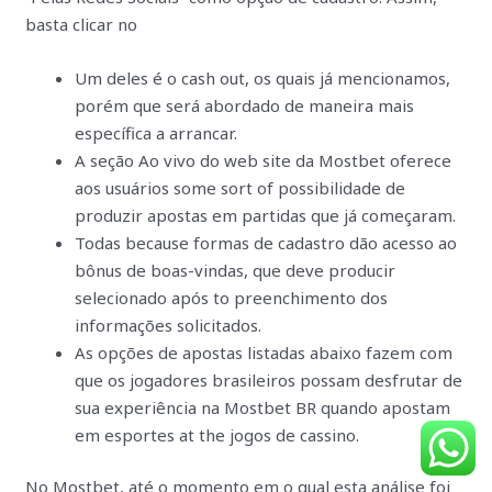
basta clicar no
Um deles é o cash out, os quais já mencionamos,
porém que será abordado de maneira mais
específica a arrancar.
A seção Ao vivo do web site da Mostbet oferece
aos usuários some sort of possibilidade de
produzir apostas em partidas que já começaram.
Todas because formas de cadastro dão acesso ao
bônus de boas-vindas, que deve producir
selecionado após to preenchimento dos
informações solicitados.
As opções de apostas listadas abaixo fazem com
que os jogadores brasileiros possam desfrutar de
sua experiência na Mostbet BR quando apostam
em esportes at the jogos de cassino.
No Mostbet, até o momento em o qual esta análise foi