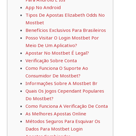
App No Android
Tipos De Apostas Elizabeth Odds No
Mostbet
Benefícios Exclusivos Para Brasileiros
Posso Visitar O Login Mostbet Por
Meio De Um Aplicativo?
Apostar No Mostbet É Legal?
Verificação Sobre Conta
Como Funciona O Suporte Ao
Consumidor De Mostbet?
Informações Sobre A Mostbet Br
Quais Os Jogos Cependant Populares
Do Mostbet?
Como Funciona A Verificação De Conta
As Melhores Apostas Online
Métodos Seguros Para Esquivar Os
Dados Para Mostbet Login