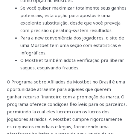
como opção no Mostbet.
Se você quiser maximizar totalmente seus ganhos
potenciais, esta opção para apostas é uma
excelente substituição, desde que você preveja
com precisão operating-system resultados.
Para a new conveniência dos jogadores, o site de
uma Mostbet tem uma seção com estatísticas e
infográficos.
O MostBet também adota verificação pra liberar
saques, esquivando fraudes.
O Programa sobre Afiliados da Mostbet no Brasil é uma
oportunidade atraente para aqueles que querem
ganhar recurso financeiro com a promoção da marca. O
programa oferece condições flexíveis para os parceiros,
permitindo la cual eles lucrem com os lucros dos
jogadores atraídos. A Mostbet cumpre rigorosamente
os requisitos mundiais e legais, fornecendo uma