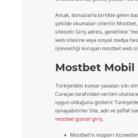
Ancak, bonuslarla birlikte gelen baz
şekilde okumaları önerilir. Mostbet,
sitesidir. Giriş adresi, genellikle “
web sitesine veya sosyal medya hesa
işlevselliği koruyan mostbet web si
Mostbet Mobil
Türkiye’deki kumar yasaları sıkı ol
Curaçao tarafından verilen uluslara
uygun olduğunu gösterir. Türkiye’de
oynayabilirler. Site, adil ve şeffaf n
mostbet güncel giriş
.
Mostbet’in müşteri hizmetleri