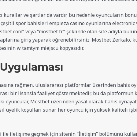
ı kurallar ve şartlar da vardır, bu nedenle oyuncuların bon
 çeşitli spor bahisleri empieza casino oyunlarına electronic 
mostbet com” veya “mostbet tr” şeklinde olan site adıyla bulun
plarına giriş yaparak öğrenebilirsiniz. Mostbet Zerkalo, ku
tesinin w tamtym miejscu kopyasıdır.
 Uygulaması
masına rağmen, uluslararası platformlar üzerinden bahis oy
rası bir lisansla faaliyet göstermektedir, bu da platformun 
ki oyuncular, Mostbet üzerinden yasal olarak bahis oynayabi
asıl üyelik koşulları sunar, her oyuncu için yüksek kaliteli işb
 ile iletişime geçmek için sitenin “İletişim” bölümünü kullan