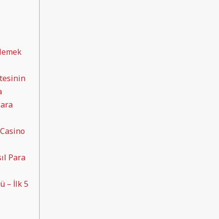
ilemek
tesinin
a
Para
 Casino
ıl Para
– İlk 5