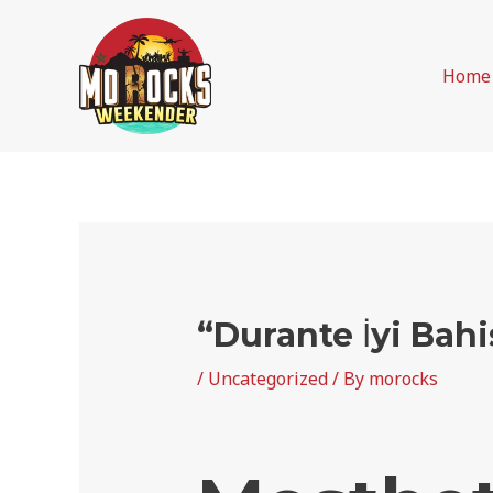
Skip
to
content
Home
“Durante İyi Ba
/
Uncategorized
/ By
morocks