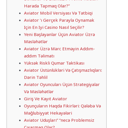
Harada Tapmaq Olar?”
Aviator Mobil Versiyası Və Tətbiqi
Aviator ‘ı Gerçek Parayla Oynamak
Için En Iyi Casino Nasıl Seçilir?
Yeni Başlayanlar Üçün Aviator Üzrə
Məsləhətlər
Aviator Üzrə Mərc Etməyin Addım-
addım Təlimatı
Yüksək Riskli Qumar Taktikası
Aviator Üstünlükləri Və Çatışmazlıqları:
Dərin Təhlil
Aviator Oyuncuları Üçün Strategiyalar
Və Məsləhətlər
Giriş Ve Kayıt Aviator
Oyunçuların Haqda Fikirləri: Qələbə Və
Məğlubiyyət Hekayələri
Aviator Uduşları” “necə Problemsiz
Çıxarmaq Olar?