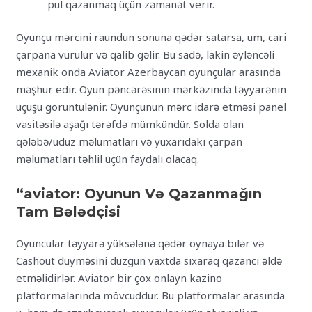
pul qazanmaq üçün zəmanət verir.
Oyunçu mərcini raundun sonuna qədər satarsa, um, cari
çarpana vurulur və qalib gəlir. Bu sadə, lakin əyləncəli
mexanik onda Aviator Azerbaycan oyunçular arasında
məşhur edir. Oyun pəncərəsinin mərkəzində təyyarənin
uçuşu görüntülənir. Oyunçunun mərc idarə etməsi panel
vasitəsilə aşağı tərəfdə mümkündür. Solda olan
qələbə/uduz məlumatları və yuxarıdakı çarpan
məlumatları təhlil üçün faydalı olacaq.
“aviator: Oyunun Və Qazanmağın
Tam Bələdçisi
Oyuncular təyyarə yüksələnə qədər oynaya bilər və
Cashout düyməsini düzgün vaxtda sıxaraq qazancı əldə
etməlidirlər. Aviator bir çox onlayn kazino
platformalarında mövcuddur. Bu platformalar arasında