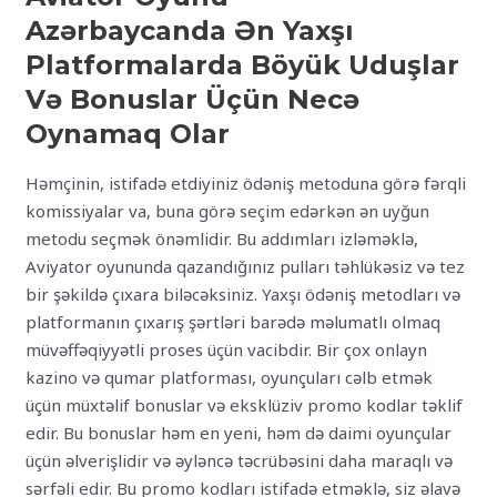
Azərbaycanda Ən Yaxşı
Platformalarda Böyük Uduşlar
Və Bonuslar Üçün Necə
Oynamaq Olar
Həmçinin, istifadə etdiyiniz ödəniş metoduna görə fərqli
komissiyalar va, buna görə seçim edərkən ən uyğun
metodu seçmək önəmlidir. Bu addımları izləməklə,
Aviyator oyununda qazandığınız pulları təhlükəsiz və tez
bir şəkildə çıxara biləcəksiniz. Yaxşı ödəniş metodları və
platformanın çıxarış şərtləri barədə məlumatlı olmaq
müvəffəqiyyətli proses üçün vacibdir. Bir çox onlayn
kazino və qumar platforması, oyunçuları cəlb etmək
üçün müxtəlif bonuslar və eksklüziv promo kodlar təklif
edir. Bu bonuslar həm en yeni, həm də daimi oyunçular
üçün əlverişlidir və əyləncə təcrübəsini daha maraqlı və
sərfəli edir. Bu promo kodları istifadə etməklə, siz əlavə