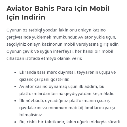
Aviator Bahis Para Için Mobil
Için Indirin
Oyunun öz tətbiqi yoxdur, lakin onu onlayn kazino
çərçivəsində yükləmək mümkündür. Aviator yükle üçün,
seçdiyiniz onlayn kazinonun mobil versiyasına giriş edin.
Oyunun çevik və uyğun interfeysi, hər hansı bir mobil
cihazdan istifadə etməyə olanak verir.
Ekranda əsas mərc düyməsi, təyyarənin uçuşu və
qazanc çarpanı göstərilir.
Aviator casino oynamaq üçün ilk addım, bu
platformlardan birinə qeydiyyatdan keçməkdir.
İlk növbədə, oynadığınız platformanın çıxarış
qaydalarını və minimum məbləğ limitlərini yaxşı
bilməlisiniz.
Bu, riskli bir taktikadır, lakin uğurlu olduqda sürətli