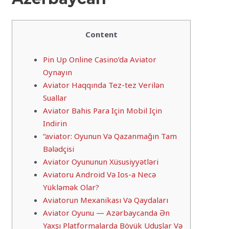
Content
Pin Up Online Casino’da Aviator
Oynayın
Aviator Haqqında Tez-tez Verilən
Suallar
Aviator Bahis Para Için Mobil Için
Indirin
“aviator: Oyunun Və Qazanmağın Tam
Bələdçisi
Aviator Oyununun Xüsusiyyətləri
Aviatoru Android Və Ios-a Necə
Yükləmək Olar?
Aviatorun Mexanikası Və Qaydaları
Aviator Oyunu — Azərbaycanda Ən
Yaxşı Platformalarda Böyük Uduşlar Və