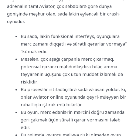
adrenalin tam! Aviator, çox səbəblərə görə dünya
genişində məşhur olan, sadə lakin əyləncəli bir crash-
oynudur.
Bu sadə, lakin funksional interfeys, oyunçulara
mərc zamanı diqqətli və sürətli qərarlar verməyə”
“kömək edir.
Məsələn, çox aşağı çarpanla mərc çıxarmaq,
potensial qazancı məhdudlaşdıra bilər, amma
təyyarənin uçuşunu çox uzun müddət izləmək də
risklidir.
Bu proseslər istifadəçilərə sadə və asan yoldur, ki,
onlar Aviator online oyununda qeyri-müəyyən bir
rahatlıqla iştirak edə bilərlər.
Bu oyun, mərc edənlərin mərcini doğru zamanda
geri çəkmək üçün sürətli qərar verməsini tələb
edir.
Bu rejimdə, oyunçu maliyyə riski olmadan oyun