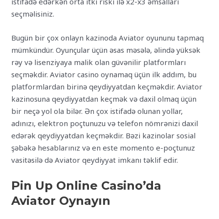
istifadə edərkən orta itki riski ilə x2-x3 əmsalları
seçməlisiniz.
Bugün bir çox onlayn kazinoda Aviator oyununu tapmaq
mümkündür. Oyunçular üçün əsas məsələ, əlində yüksək
rəy və lisenziyaya malik olan güvənilir platformları
seçməkdir. Aviator casino oynamaq üçün ilk addım, bu
platformlardan birinə qeydiyyatdan keçməkdir. Aviator
kazinosuna qeydiyyatdan keçmək və daxil olmaq üçün
bir neçə yol ola bilər. Ən çox istifadə olunan yollar,
adınızı, elektron poçtunuzu və telefon nömrənizi daxil
edərək qeydiyyatdan keçməkdir. Bəzi kazinolar sosial
şəbəkə hesablarınız və en este momento e-poçtunuz
vasitəsilə də Aviator qeydiyyat imkanı təklif edir.
Pin Up Online Casino’da
Aviator Oynayın