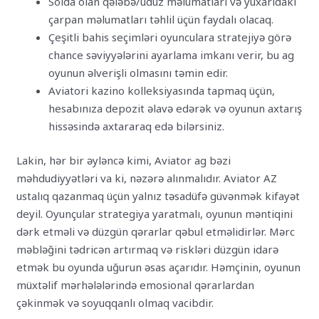
Solda olan qələbə/uduz məlumatları və yuxarıdakı
çarpan məlumatları təhlil üçün faydalı olacaq.
Çeşitli bahis seçimləri oyunculara stratejiyə görə
chance səviyyələrini ayarlama imkanı verir, bu ag
oyunun əlverişli olmasını təmin edir.
Aviatori kazino kolleksiyasında tapmaq üçün,
hesabınıza depozit əlavə edərək və oyunun axtarış
hissəsində axtararaq edə bilərsiniz.
Lakin, hər bir əyləncə kimi, Aviator ag bəzi
məhdudiyyətləri va ki, nəzərə alınmalıdır. Aviator AZ
ustalıq qazanmaq üçün yalnız təsadüfə güvənmək kifayət
deyil. Oyunçular strategiya yaratmalı, oyunun məntiqini
dərk etməli və düzgün qərarlar qəbul etməlidirlər. Mərc
məbləğini tədricən artırmaq və riskləri düzgün idarə
etmək bu oyunda uğurun əsas açarıdır. Həmçinin, oyunun
müxtəlif mərhələlərində emosional qərarlardan
çəkinmək və soyuqqanlı olmaq vacibdir.