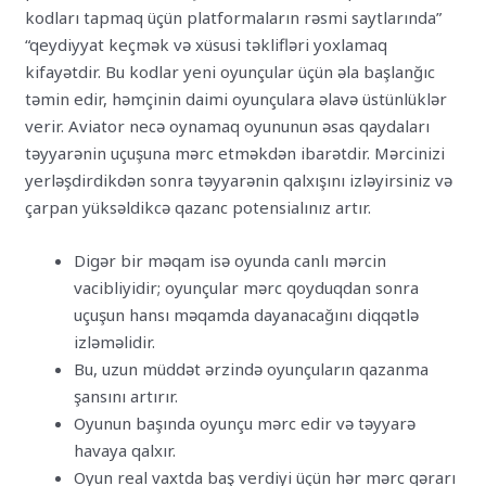
kodları tapmaq üçün platformaların rəsmi saytlarında”
“qeydiyyat keçmək və xüsusi təklifləri yoxlamaq
kifayətdir. Bu kodlar yeni oyunçular üçün əla başlanğıc
təmin edir, həmçinin daimi oyunçulara əlavə üstünlüklər
verir. Aviator necə oynamaq oyununun əsas qaydaları
təyyarənin uçuşuna mərc etməkdən ibarətdir. Mərcinizi
yerləşdirdikdən sonra təyyarənin qalxışını izləyirsiniz və
çarpan yüksəldikcə qazanc potensialınız artır.
Digər bir məqam isə oyunda canlı mərcin
vacibliyidir; oyunçular mərc qoyduqdan sonra
uçuşun hansı məqamda dayanacağını diqqətlə
izləməlidir.
Bu, uzun müddət ərzində oyunçuların qazanma
şansını artırır.
Oyunun başında oyunçu mərc edir və təyyarə
havaya qalxır.
Oyun real vaxtda baş verdiyi üçün hər mərc qərarı