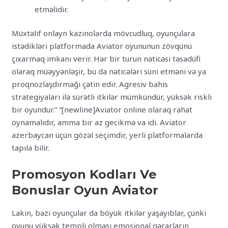
etməlidir.
Müxtəlif onlayn kazinolarda mövcudluq, oyunçulara
istədikləri platformada Aviator oyununun zövqünü
çıxarmaq imkanı verir. Hər bir turun nəticəsi təsadüfi
olaraq müəyyənləşir, bu da nəticələri süni etməni və ya
proqnozlaşdırmağı çətin edir. Agresiv bahis
strategiyaları ilə sürətli itkilər mümkündür, yüksək riskli
bir oyundur.” “[newline]Aviator online olaraq rahat
oynamalıdır, amma bir az gecikmə va idi. Aviator
azerbaycan üçün gözəl seçimdir, yerli platformalarda
tapıla bilir.
Promosyon Kodları Ve
Bonuslar Oyun Aviator
Lakin, bəzi oyunçular da böyük itkilər yaşayıblar, çünki
oyunu yüksək templi olması emosional qərarların