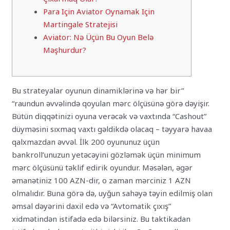
Para Için Aviator Oynamak Için
Martingale Stratejisi
Aviator: Nə Üçün Bu Oyun Belə
Məşhurdur?
Bu strateyalar oyunun dinamiklərinə və hər bir”
“raundun əvvəlində qoyulan mərc ölçüsünə görə dəyişir.
Bütün diqqətinizi oyuna verəcək və vaxtında “Cashout”
düyməsini sıxmaq vaxtı gəldikdə olacaq – təyyarə havaa
qalxmazdan əvvəl. İlk 200 oyununuz üçün
bankroll’unuzun yetəcəyini gözləmək üçün minimum
mərc ölçüsünü təklif edirik oyundur. Məsələn, əgər
əmanətiniz 100 AZN-dir, o zaman mərciniz 1 AZN
olmalıdır. Buna görə də, uyğun sahəyə təyin edilmiş olan
əmsal dəyərini daxil edə və “Avtomatik çıxış”
xidmətindən istifadə edə bilərsiniz. Bu taktikadan