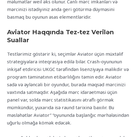
məlumatlar weil əks olunur. Canlı mərc imkanları və
mərcinizi istədiyiniz anda geri götürmə düyməsini
basmaq bu oyunun əsas elementləridir.
Aviator Haqqında Tez-tez Verilən
Suallar
Testlərimiz göstərir ki, seçimlər Aviator üçün müxtəlif
strategiyalara inteqrasiya edilə bilər. Crash-oyununun
inkişaf etdiricisi UKGC tərəfindən lisenziyaya malikdir və
proqram təminatının etibarlılığını təmin edir. Aviator
sadə və əyləncəli bir oyundur, burada məqsəd mərcinizi
vaxtında satmaqdır. Aşağıda mərc idarəetməsi üçün
panel var, solda mərc statistikasını ətraflı görmək
mümkündür, yuxarıda isə raund tarixinə baxılır. Bu
məsləhətlər Aviator” “oyununda başlanğıc mərhələsindən
uğurlu olmağa kömək edəcək.