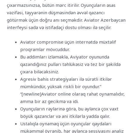
çıxarmazsınızsa, bütün mərc itirilir. Oyunçuların əsas
vəzifəsi, təyyarənin düşməsindən əvvəl qazancı
götürmək üçün doğru anı seçməkdir. Aviator Azerbaycan
interfeysi sadə və istifadəçi dostu olması ilə seçilir.
Aviator compromise üçün internətdə müxtəlif
proqramlar mövcuddur.
Bu addımları izləməklə, Aviyator oyununda
qazandığınız pulları təhlükəsiz və tez bir şəkildə
çıxara biləcəksiniz.
Agresiv bahis strategiyaları ilə sürətli itkilər
mümkündür, yüksək riskli bir oyundur.”
“[newline]Aviator online olaraq rahat oynamalıdır,
amma bir az gecikmə va idi.
Oyunçuların rəylərinə görə, bu əyləncə çox vaxt
böyük qazanclar və ani itkilərlə yadda qalır.
Ustalıqla oynamaq üçün oyunçular qaydaları
mükəmməl öyrənib, hər əyləncə sessiyasını analiz