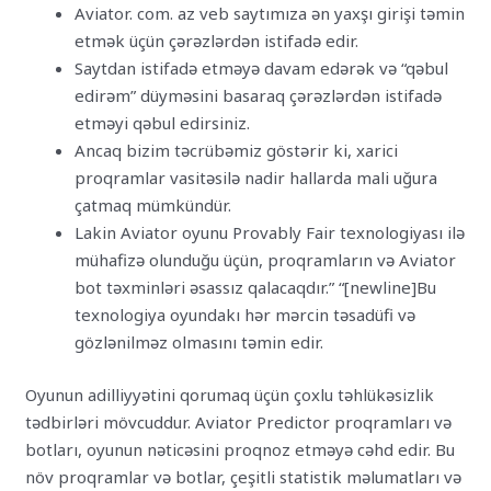
Aviator. com. az veb saytımıza ən yaxşı girişi təmin
etmək üçün çərəzlərdən istifadə edir.
Saytdan istifadə etməyə davam edərək və “qəbul
edirəm” düyməsini basaraq çərəzlərdən istifadə
etməyi qəbul edirsiniz.
Ancaq bizim təcrübəmiz göstərir ki, xarici
proqramlar vasitəsilə nadir hallarda mali uğura
çatmaq mümkündür.
Lakin Aviator oyunu Provably Fair texnologiyası ilə
mühafizə olunduğu üçün, proqramların və Aviator
bot təxminləri əsassız qalacaqdır.” “[newline]Bu
texnologiya oyundakı hər mərcin təsadüfi və
gözlənilməz olmasını təmin edir.
Oyunun adilliyyətini qorumaq üçün çoxlu təhlükəsizlik
tədbirləri mövcuddur. Aviator Predictor proqramları və
botları, oyunun nəticəsini proqnoz etməyə cəhd edir. Bu
növ proqramlar və botlar, çeşitli statistik məlumatları və