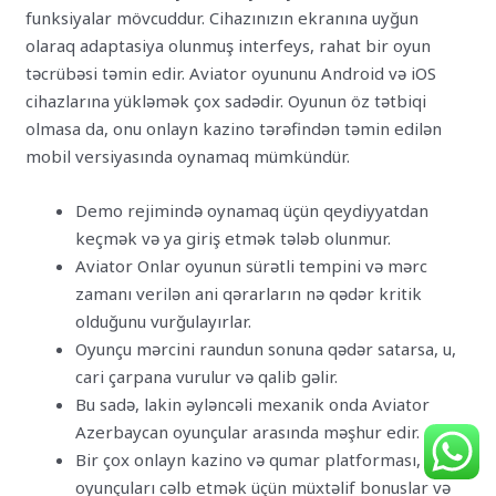
funksiyalar mövcuddur. Cihazınızın ekranına uyğun
olaraq adaptasiya olunmuş interfeys, rahat bir oyun
təcrübəsi təmin edir. Aviator oyununu Android və iOS
cihazlarına yükləmək çox sadədir. Oyunun öz tətbiqi
olmasa da, onu onlayn kazino tərəfindən təmin edilən
mobil versiyasında oynamaq mümkündür.
Demo rejimində oynamaq üçün qeydiyyatdan
keçmək və ya giriş etmək tələb olunmur.
Aviator Onlar oyunun sürətli tempini və mərc
zamanı verilən ani qərarların nə qədər kritik
olduğunu vurğulayırlar.
Oyunçu mərcini raundun sonuna qədər satarsa, u,
cari çarpana vurulur və qalib gəlir.
Bu sadə, lakin əyləncəli mexanik onda Aviator
Azerbaycan oyunçular arasında məşhur edir.
Bir çox onlayn kazino və qumar platforması,
oyunçuları cəlb etmək üçün müxtəlif bonuslar və