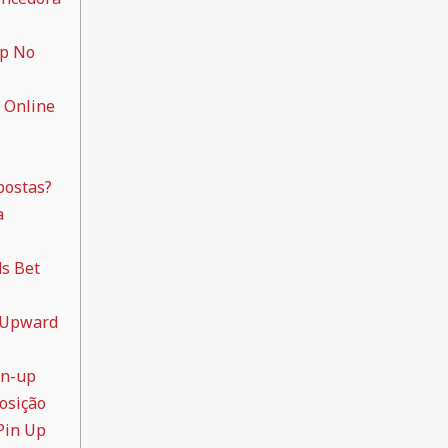
Up No
 Online
postas?
a
s Bet
n Upward
in-up
osição
Pin Up