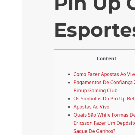
Pin Up 
Esportes
Content
Como Fazer Apostas Ao Viv
Pagamentos De Confiança 
Pinup Gaming Club
Os Símbolos Do Pin Up Bet
Apostas Ao Vivo
Quais São While Formas D
Ericsson Fazer Um Depósit
Saque De Ganhos?