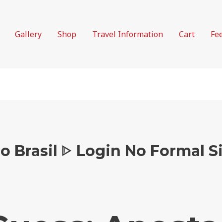
Gallery
Shop
Travel Information
Cart
Fe
o Brasil ᐈ Login No Formal S