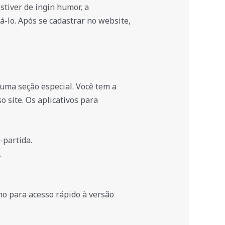
stiver de ingin humor, a
-lo. Após se cadastrar no website,
uma seção especial. Você tem a
o site. Os aplicativos para
-partida.
.
o para acesso rápido à versão