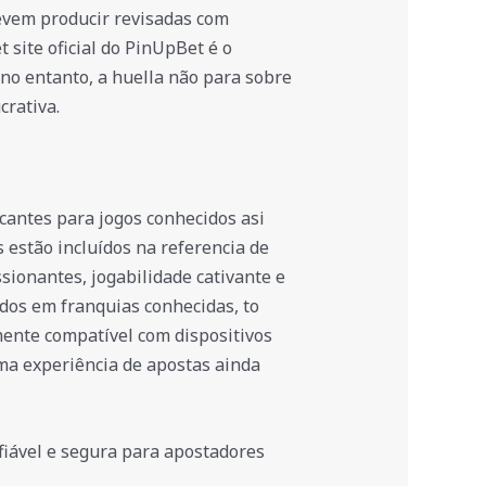
evem producir revisadas com
 site oficial do PinUpBet é o
no entanto, a huella não para sobre
crativa.
cantes para jogos conhecidos asi
estão incluídos na referencia de
sionantes, jogabilidade cativante e
ados em franquias conhecidas, to
mente compatível com dispositivos
uma experiência de apostas ainda
fiável e segura para apostadores