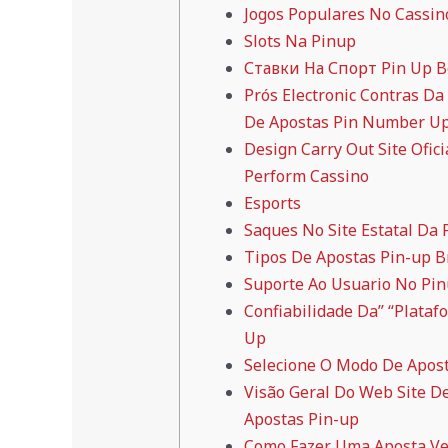
Jogos Populares No Cassin
Slots Na Pinup
Ставки На Спорт Pin Up B
Prós Electronic Contras Da
De Apostas Pin Number U
Design Carry Out Site Ofici
Perform Cassino
Esports
Saques No Site Estatal Da 
Tipos De Apostas Pin-up B
Suporte Ao Usuario No Pi
Confiabilidade Da” “Plataf
Up
Selecione O Modo De Apos
Visão Geral Do Web Site D
Apostas Pin-up
Como Fazer Uma Aposta V