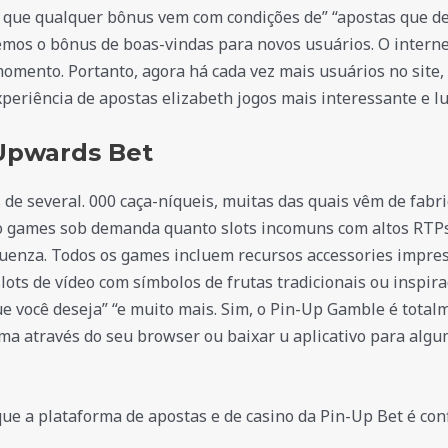
 que qualquer bônus vem com condições de” “apostas que d
emos o bônus de boas-vindas para novos usuários. O internet
mento. Portanto, agora há cada vez mais usuários no site, 
xperiência de apostas elizabeth jogos mais interessante e lu
Upwards Bet
de several. 000 caça-níqueis, muitas das quais vêm de fabri
o games sob demanda quanto slots incomuns com altos RTPs 
equenza. Todos os games incluem recursos accessories impres
slots de vídeo com símbolos de frutas tradicionais ou inspir
e você deseja” “e muito mais. Sim, o Pin-Up Gamble é total
rma através do seu browser ou baixar u aplicativo para alg
e a plataforma de apostas e de casino da Pin-Up Bet é con