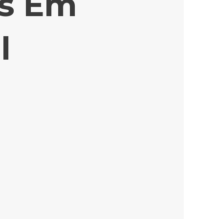
as Em
l