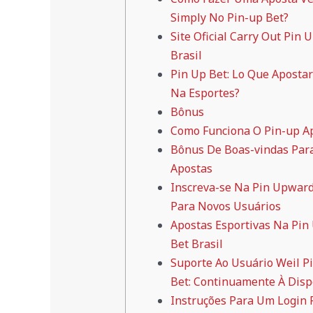
Simply No Pin-up Bet?
Site Oficial Carry Out Pin 
Brasil
Pin Up Bet: Lo Que Apostar
Na Esportes?
Bônus
Como Funciona O Pin-up A
Bônus De Boas-vindas Par
Apostas
Inscreva-se Na Pin Upward
Para Novos Usuários
Apostas Esportivas Na Pi
Bet Brasil
Suporte Ao Usuário Weil P
Bet: Continuamente À Disp
Instruções Para Um Login 