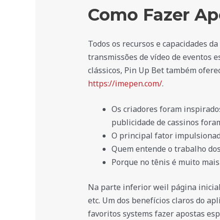
Como Fazer Ap
Todos os recursos e capacidades da
transmissões de vídeo de eventos e
clássicos, Pin Up Bet também oferec
https://imepen.com/
.
Os criadores foram inspirado
publicidade de cassinos for
O principal fator impulsionad
Quem entende o trabalho dos s
Porque no tênis é muito mais
Na parte inferior weil página inicia
etc. Um dos benefícios claros do apl
favoritos systems fazer apostas esp